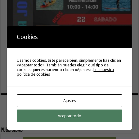
Cookies
Hermigua presenta «Hermigua Joven III»
6 agosto, 2026
Usamos cookies. Si te parece bien, simplemente haz clic en
La campaña de verano del Bono Consumo inyecta más de
«Aceptar todo». También puedes elegir qué tipo de
1,1 millones de euros en el tejido económico de La
cookies quieres haciendo clic en «Ajustes».
Lee nuestra
política de cookies
Gomera
6 agosto, 2026
Ajustes
Aceptar todo
Publicidad