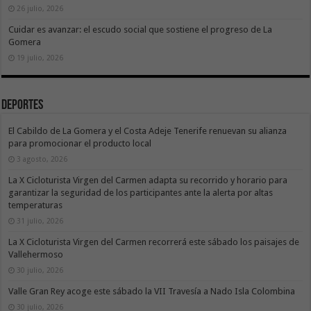
26 julio, 2026
Cuidar es avanzar: el escudo social que sostiene el progreso de La
Gomera
19 julio, 2026
Deportes
El Cabildo de La Gomera y el Costa Adeje Tenerife renuevan su alianza
para promocionar el producto local
3 agosto, 2026
La X Cicloturista Virgen del Carmen adapta su recorrido y horario para
garantizar la seguridad de los participantes ante la alerta por altas
temperaturas
31 julio, 2026
La X Cicloturista Virgen del Carmen recorrerá este sábado los paisajes de
Vallehermoso
30 julio, 2026
Valle Gran Rey acoge este sábado la VII Travesía a Nado Isla Colombina
30 julio, 2026