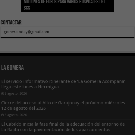
millones de euros para varios hospitales del
Índice de Transparencia de Canarias por cuarto
POSEICAN-Pesca al sector por valor de 7,09 M€
adhesión a la Red de Refugios Climáticos de
vivienda protegida en régimen de alquiler
los centros de salud con el impulso de la
SCS
año consecutivo
tras aumentar las cuantías
Canarias
asequible de Tenerife
ecografía clínica
Contactar:
gomeratoday@gmail.com
La Gomera
El servicio informativo itinerante de ‘La Gomera Acompaña’
llega este lunes a Hermigua
8 agosto, 2026
Cierre del acceso al Alto de Garajonay el próximo miércoles
12 de agosto del 2026
8 agosto, 2026
El Cabildo inicia la fase final de la adecuación del entorno de
La Rajita con la pavimentación de los aparcamientos