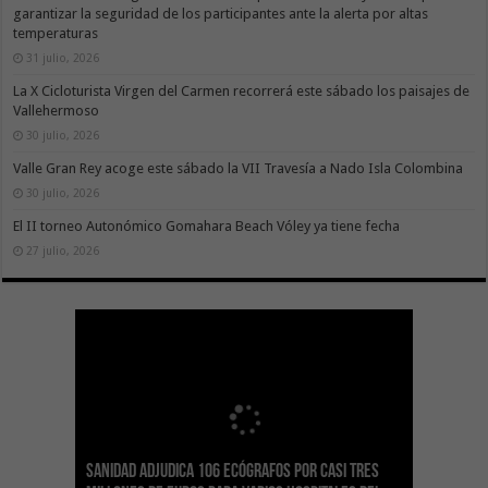
garantizar la seguridad de los participantes ante la alerta por altas
temperaturas
31 julio, 2026
La X Cicloturista Virgen del Carmen recorrerá este sábado los paisajes de
Vallehermoso
30 julio, 2026
Valle Gran Rey acoge este sábado la VII Travesía a Nado Isla Colombina
30 julio, 2026
El II torneo Autonómico Gomahara Beach Vóley ya tiene fecha
27 julio, 2026
Sanidad adjudica 106 ecógrafos por casi tres
Gesplan logra la máxima puntuación en el
El Gobierno canario concede ayudas del
Transición Ecológica coordina con Ashotel su
Visocan incorpora 170 pisos a su parque de
Sanidad refuerza la capacidad diagnóstica de