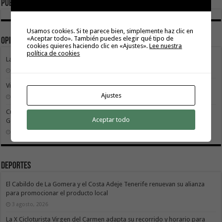
Publicidad
Usamos cookies. Si te parece bien, simplemente haz clic en
«Aceptar todo». También puedes elegir qué tipo de
Opinión
cookies quieres haciendo clic en «Ajustes».
Lee nuestra
política de cookies
La Gomera transforma su modelo energético
2 agosto, 2026
Vivir donde se estudia: una cuestión de igualdad entre islas
Ajustes
26 julio, 2026
Cuidar es avanzar: el escudo social que sostiene el progreso de La
Aceptar todo
Gomera
19 julio, 2026
Deportes
El Cabildo de La Gomera y el Costa Adeje Tenerife renuevan su alianza
para promocionar el producto local
3 agosto, 2026
La X Cicloturista Virgen del Carmen adapta su recorrido y horario para