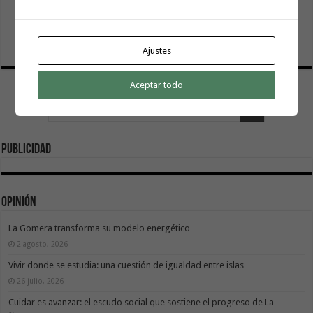
El Cabildo inicia la fase final de la adecuación del entorno
de La Rajita con la pavimentación de los aparcamientos
8 agosto, 2026
Ajustes
Aceptar todo
Publicidad
Opinión
La Gomera transforma su modelo energético
2 agosto, 2026
Vivir donde se estudia: una cuestión de igualdad entre islas
26 julio, 2026
Cuidar es avanzar: el escudo social que sostiene el progreso de La