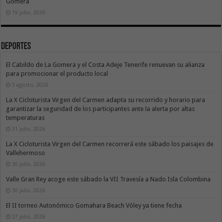
Gomera
19 julio, 2026
Deportes
El Cabildo de La Gomera y el Costa Adeje Tenerife renuevan su alianza
para promocionar el producto local
3 agosto, 2026
La X Cicloturista Virgen del Carmen adapta su recorrido y horario para
garantizar la seguridad de los participantes ante la alerta por altas
temperaturas
31 julio, 2026
La X Cicloturista Virgen del Carmen recorrerá este sábado los paisajes de
Vallehermoso
30 julio, 2026
Valle Gran Rey acoge este sábado la VII Travesía a Nado Isla Colombina
30 julio, 2026
El II torneo Autonómico Gomahara Beach Vóley ya tiene fecha
27 julio, 2026