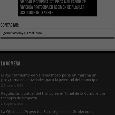
Visocan incorpora 170 pisos a su parque de
Sanidad refuerza la capacidad diagnóstica de
Transición despliega un sistema fotovoltaico
La ESSSCAN inicia la formación en primeros
El Gobierno de Canarias concede ayudas por
vivienda protegida en régimen de alquiler
los centros de salud con el impulso de la
El Gobierno de Canarias convoca el Concurso de
autónomo en los edificios del Parque Nacional
auxilios para árbitros deportivos dentro del
valor de 1,19M€ a las Cofradías de Pescadores
asequible de Tenerife
ecografía clínica
Sal Marina Agrocanarias 2026
del Teide
Proyecto Ganar
para sufragar sus gastos corrientes
Contactar:
gomeratoday@gmail.com
La Gomera
El Ayuntamiento de Vallehermoso pone en marcha un
programa de actividades para la juventud del municipio
5 agosto, 2026
Regulación puntual del tráfico en el Túnel de la Cumbre por
trabajos de limpieza
5 agosto, 2026
La Oficina de Proyectos Estratégicos del Gobierno de