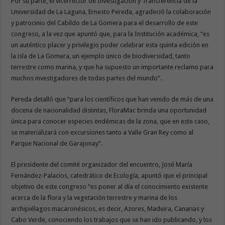
Por su parte, el vicerrector de Investigación y Transferencia de la
Universidad de La Laguna, Ernesto Pereda, agradeció la colaboración
y patrocinio del Cabildo de La Gomera para el desarrollo de este
congreso, a la vez que apuntó que, para la Institución académica, “es
un auténtico placer y privilegio poder celebrar esta quinta edición en
la isla de La Gomera, un ejemplo único de biodiversidad, tanto
terrestre como marina, y que ha supuesto un importante reclamo para
muchos investigadores de todas partes del mundo”.
Pereda detalló que “para los científicos que han venido de más de una
docena de nacionalidad distintas, FloraMac brinda una oportunidad
única para conocer especies endémicas de la zona, que en este caso,
se materializará con excursiones tanto a Valle Gran Rey como al
Parque Nacional de Garajonay”.
El presidente del comité organizador del encuentro, José María
Fernández-Palacios, catedrático de Ecología, apuntó que el principal
objetivo de este congreso “es poner al día el conocimiento existente
acerca de la flora y la vegetación terrestre y marina de los
archipiélagos macaronésicos, es decir, Azores, Madeira, Canarias y
Cabo Verde, conociendo los trabajos que se han ido publicando, y los