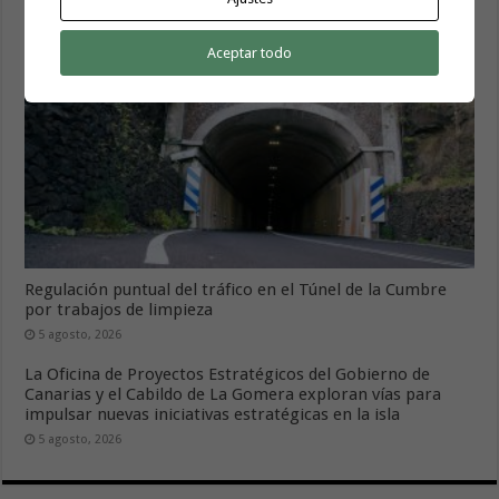
5 agosto, 2026
Aceptar todo
Regulación puntual del tráfico en el Túnel de la Cumbre
por trabajos de limpieza
5 agosto, 2026
La Oficina de Proyectos Estratégicos del Gobierno de
Canarias y el Cabildo de La Gomera exploran vías para
impulsar nuevas iniciativas estratégicas en la isla
5 agosto, 2026