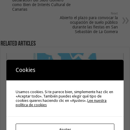
declaración del Silbo Gomero
como Bien de Interés Cultural de
Canarias
Next
Abierto el plazo para convocar la
ocupación de suelo público
durante las fiestas en San
Sebastián de La Gomera
Related Articles
Cookies
Usamos cookies. Si te parece bien, simplemente haz clic en
«Aceptar todo». También puedes elegir qué tipo de
cookies quieres haciendo clic en «Ajustes».
Lee nuestra
política de cookies
El Ayuntamiento de Vallehermoso pone en marcha un
programa de actividades para la juventud del municipio
Ajustes