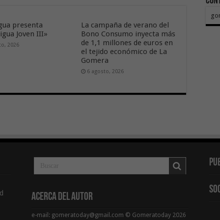
Con
go
ua presenta
La campaña de verano del
gua Joven III»
Bono Consumo inyecta más
de 1,1 millones de euros en
to, 2026
el tejido económico de La
Gomera
6 agosto, 2026
Pu
So
d
Acerca del Autor
e-mail: gomeratoday@gmail.com © Gomeratoday 2026