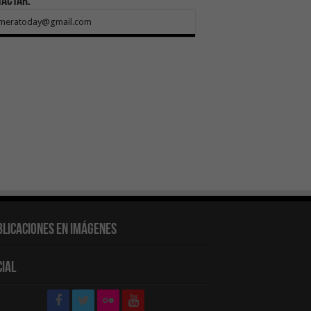
tactar:
meratoday@gmail.com
blicaciones en Imágenes
cial