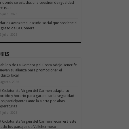
ir donde se estudia: una cuestión de igualdad
re islas
6 julio, 2026
dar es avanzar: el escudo social que sostiene el
ogreso de La Gomera
9 julio, 2026
ortes
Cabildo de La Gomera y el Costa Adeje Tenerife
uevan su alianza para promocionar el
ducto local
 agosto, 2026
X Cicloturista Virgen del Carmen adapta su
orrido y horario para garantizar la seguridad
los participantes ante la alerta por altas
mperaturas
1 julio, 2026
X Cicloturista Virgen del Carmen recorrerá este
ado los paisajes de Vallehermoso