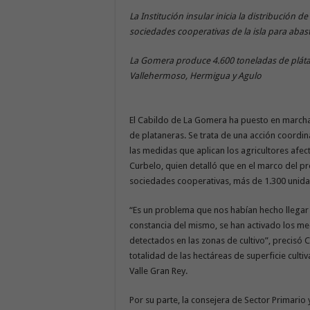
La Institución insular inicia la distribución
sociedades cooperativas de la isla para abast
La Gomera produce 4.600 toneladas de plátan
Vallehermoso, Hermigua y Agulo
El Cabildo de La Gomera ha puesto en marcha 
de plataneras. Se trata de una acción coordina
las medidas que aplican los agricultores afec
Curbelo, quien detalló que en el marco del pr
sociedades cooperativas, más de 1.300 unid
“Es un problema que nos habían hecho llegar 
constancia del mismo, se han activado los me
detectados en las zonas de cultivo”, precisó 
totalidad de las hectáreas de superficie cult
Valle Gran Rey.
Por su parte, la consejera de Sector Primario y