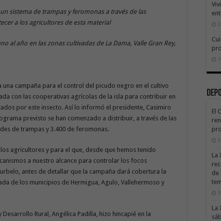
Viv
 de un sistema de trampas y feromonas a través de las
ent
ecer a los agricultores de esta material
2
Cui
o al año en las zonas cultivadas de La Dama, Valle Gran Rey,
pr
1
una campaña para el control del picudo negro en el cultivo
Dep
da con las cooperativas agrícolas de la isla para contribuir en
tados por este insecto. Así lo informó el presidente, Casimiro
El 
ograma previsto se han comenzado a distribuir, a través de las
ren
ades de trampas y 3.400 de feromonas.
pro
3
los agricultores y para el que, desde que hemos tenido
La 
canismos a nuestro alcance para controlar los focos
rec
Curbelo, antes de detallar que la campaña dará cobertura la
de 
te
ivada de los municipios de Hermigua, Agulo, Vallehermoso y
3
La 
 Desarrollo Rural, Angélica Padilla, hizo hincapié en la
sáb