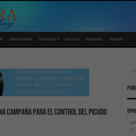
al
Internacional
Sociedad
Sucesos
Deportes
Opinión
Publ
Opin
na campaña para el control del picudo
La
2