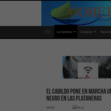
La Gomera
Canarias
Nacion
El Cabildo pone en marcha u
negro en las plataneras
tweet