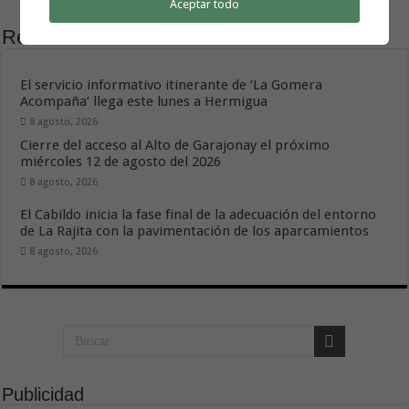
Aceptar todo
Related Articles
El servicio informativo itinerante de ‘La Gomera
Acompaña’ llega este lunes a Hermigua
8 agosto, 2026
Cierre del acceso al Alto de Garajonay el próximo
miércoles 12 de agosto del 2026
8 agosto, 2026
El Cabildo inicia la fase final de la adecuación del entorno
de La Rajita con la pavimentación de los aparcamientos
8 agosto, 2026
Publicidad