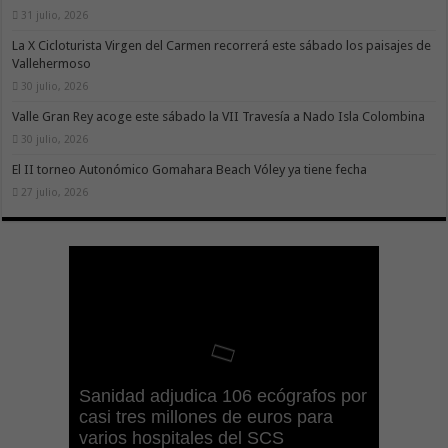
31 julio, 2026
La X Cicloturista Virgen del Carmen recorrerá este sábado los paisajes de
Vallehermoso
30 julio, 2026
Valle Gran Rey acoge este sábado la VII Travesía a Nado Isla Colombina
30 julio, 2026
El II torneo Autonómico Gomahara Beach Vóley ya tiene fecha
27 julio, 2026
Gesplan logra la máxima
El Gobierno canario concede
Visocan incorpora 170 pisos a su
Sanidad refuerza la capacidad
Sanidad adjudica 106 ecógrafos por
puntuación en el Índice de
ayudas del POSEICAN-Pesca al
Transición Ecológica coordina con
parque de vivienda protegida en
diagnóstica de los centros de salud
casi tres millones de euros para
Transparencia de Canarias por
sector por valor de 7,09 M€ tras
Ashotel su adhesión a la Red de
régimen de alquiler asequible de
con el impulso de la ecografía
varios hospitales del SCS
cuarto año consecutivo
aumentar las cuantías
Refugios Climáticos de Canarias
Tenerife
clínica