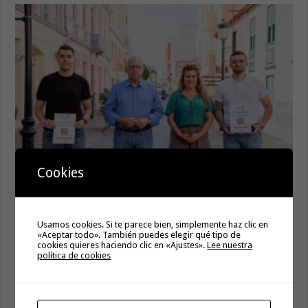
La campaña de verano del Bono Consumo inyecta más de
Cookies
1,1 millones de euros en el tejido económico de La
Gomera
6 agosto, 2026
Usamos cookies. Si te parece bien, simplemente haz clic en
«Aceptar todo». También puedes elegir qué tipo de
cookies quieres haciendo clic en «Ajustes».
Lee nuestra
política de cookies