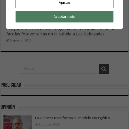
Ajustes
Aceptar todo
El Ayuntamiento de Hermigua licita la instalación de 30
farolas fotovoltaicas en la subida a Las Cabezadas
6 agosto, 2026
Publicidad
Opinión
La Gomera transforma su modelo energético
2 agosto, 2026