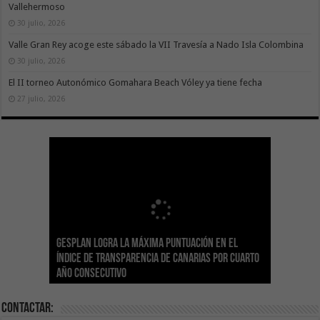
Vallehermoso
30 julio, 2026
Valle Gran Rey acoge este sábado la VII Travesía a Nado Isla Colombina
30 julio, 2026
El II torneo Autonómico Gomahara Beach Vóley ya tiene fecha
27 julio, 2026
Gesplan logra la máxima puntuación en el
El Gobierno canario concede ayudas del
Transición Ecológica coordina con Ashotel su
Visocan incorpora 170 pisos a su parque de
Sanidad refuerza la capacidad diagnóstica de
Índice de Transparencia de Canarias por cuarto
POSEICAN-Pesca al sector por valor de 7,09 M€
adhesión a la Red de Refugios Climáticos de
vivienda protegida en régimen de alquiler
los centros de salud con el impulso de la
El Gobierno de Canarias convoca el Concurso de
año consecutivo
tras aumentar las cuantías
Canarias
asequible de Tenerife
ecografía clínica
Sal Marina Agrocanarias 2026
Contactar: