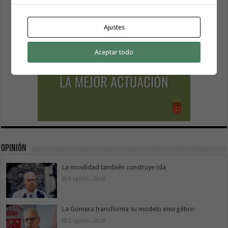
Ajustes
Aceptar todo
Opinión
La movilidad también construye isla
9 agosto, 2026
La Gomera transforma su modelo energético
2 agosto, 2026