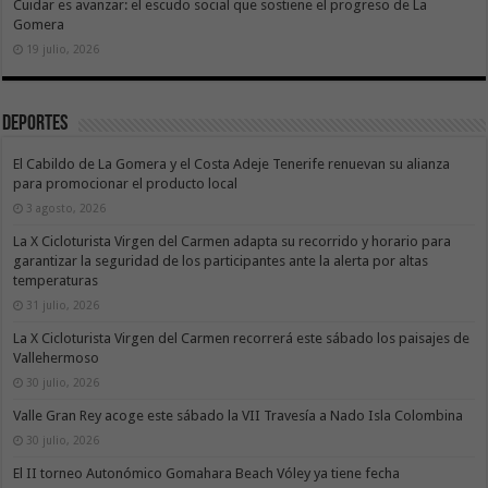
Cuidar es avanzar: el escudo social que sostiene el progreso de La
Gomera
19 julio, 2026
Deportes
El Cabildo de La Gomera y el Costa Adeje Tenerife renuevan su alianza
para promocionar el producto local
3 agosto, 2026
La X Cicloturista Virgen del Carmen adapta su recorrido y horario para
garantizar la seguridad de los participantes ante la alerta por altas
temperaturas
31 julio, 2026
La X Cicloturista Virgen del Carmen recorrerá este sábado los paisajes de
Vallehermoso
30 julio, 2026
Valle Gran Rey acoge este sábado la VII Travesía a Nado Isla Colombina
30 julio, 2026
El II torneo Autonómico Gomahara Beach Vóley ya tiene fecha