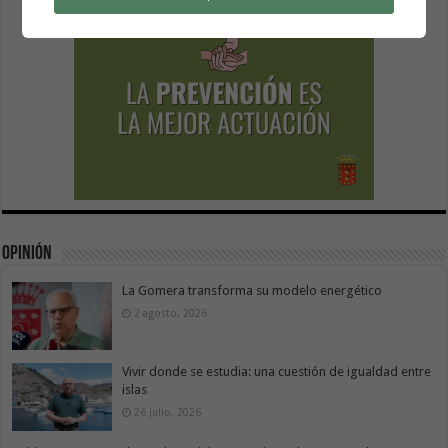
Opinión
La Gomera transforma su modelo energético
2 agosto, 2026
Vivir donde se estudia: una cuestión de igualdad entre
islas
26 julio, 2026