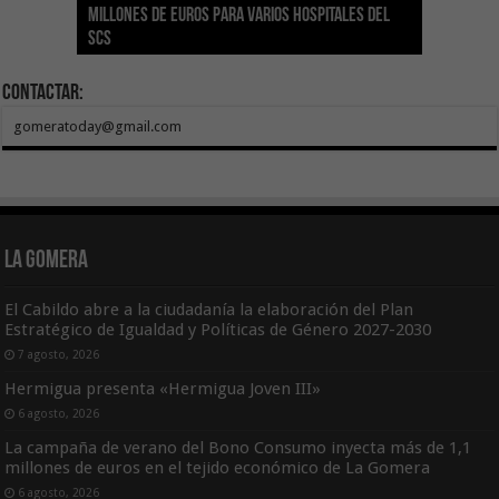
millones de euros para varios hospitales del
Índice de Transparencia de Canarias por cuarto
POSEICAN-Pesca al sector por valor de 7,09 M€
adhesión a la Red de Refugios Climáticos de
vivienda protegida en régimen de alquiler
los centros de salud con el impulso de la
SCS
año consecutivo
tras aumentar las cuantías
Canarias
asequible de Tenerife
ecografía clínica
Contactar:
gomeratoday@gmail.com
La Gomera
El Cabildo abre a la ciudadanía la elaboración del Plan
Estratégico de Igualdad y Políticas de Género 2027-2030
7 agosto, 2026
Hermigua presenta «Hermigua Joven III»
6 agosto, 2026
La campaña de verano del Bono Consumo inyecta más de 1,1
millones de euros en el tejido económico de La Gomera
6 agosto, 2026