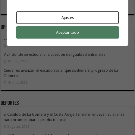
Ajustes
Opinión
Aceptar todo
La Gomera transforma su modelo energético
2 agosto, 2026
Vivir donde se estudia: una cuestión de igualdad entre islas
26 julio, 2026
Cuidar es avanzar: el escudo social que sostiene el progreso de La
Gomera
19 julio, 2026
Deportes
El Cabildo de La Gomera y el Costa Adeje Tenerife renuevan su alianza
para promocionar el producto local
3 agosto, 2026