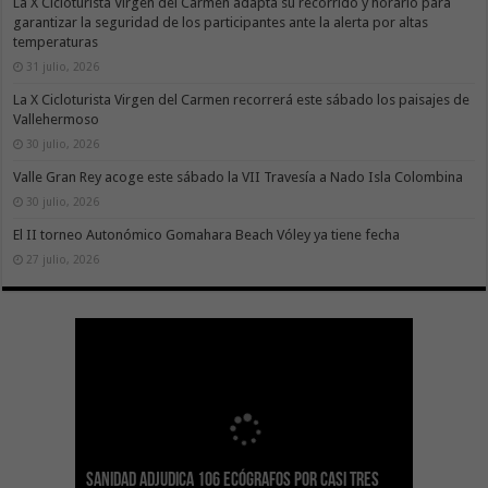
La X Cicloturista Virgen del Carmen adapta su recorrido y horario para
garantizar la seguridad de los participantes ante la alerta por altas
temperaturas
31 julio, 2026
La X Cicloturista Virgen del Carmen recorrerá este sábado los paisajes de
Vallehermoso
30 julio, 2026
Valle Gran Rey acoge este sábado la VII Travesía a Nado Isla Colombina
30 julio, 2026
El II torneo Autonómico Gomahara Beach Vóley ya tiene fecha
27 julio, 2026
Sanidad adjudica 106 ecógrafos por casi tres
Gesplan logra la máxima puntuación en el
El Gobierno canario concede ayudas del
Transición Ecológica coordina con Ashotel su
Visocan incorpora 170 pisos a su parque de
Sanidad refuerza la capacidad diagnóstica de