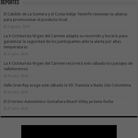
Deportes
El Cabildo de La Gomera y el Costa Adeje Tenerife renuevan su alianza
para promocionar el producto local
3 agosto, 2026
La X Cicloturista Virgen del Carmen adapta su recorrido y horario para
garantizar la seguridad de los participantes ante la alerta por altas
temperaturas
31 julio, 2026
La X Cicloturista Virgen del Carmen recorrerá este sábado los paisajes de
Vallehermoso
30 julio, 2026
Valle Gran Rey acoge este sábado la VII Travesía a Nado Isla Colombina
30 julio, 2026
El II torneo Autonómico Gomahara Beach Vóley ya tiene fecha
27 julio, 2026