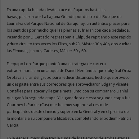
En una rápida bajada desde cruce de Pajaritos hasta las
hayas, pasaron por La Laguna Grande por dentro del Bosque de
Laurisilva del Parque Nacional de Garajonay, un auténtico placer para
los sentidos por mucho que las piernas sufrieran con cada pedalada.
Pasando por El Cercado regresaban a Chipude repitiendo este rápido
y duro circuito tres veces los Elites, sub23, Máster 30 y 40 y dos vueltas
las Féminas, Juniors, Cadetes, Máster 50 y 60.
El equipo LoroParque planteó una estrategia de carrera
extraordinaria con un ataque de Daniel Hernández que obligó al Orba
Orotava a tirar del grupo para reducir distancias, hecho que provoco
un desgaste entre sus corredores que aprovecharon Edgar y Vicente
González para atacar y llegar a meta junto con su compañero Daniel
que ganó la segunda etapa. Y la ganadora de esta segunda etapa fue
Courtney L. Parker (Cus) que fue muy superior al resto de
participantes desde el inicio y supero en la General y en el premio de
la montaña a su compañera Elizabeth, completando el pódium Patricia
García.
En la general masculina tras la suma de los tiempos de ambas etapas