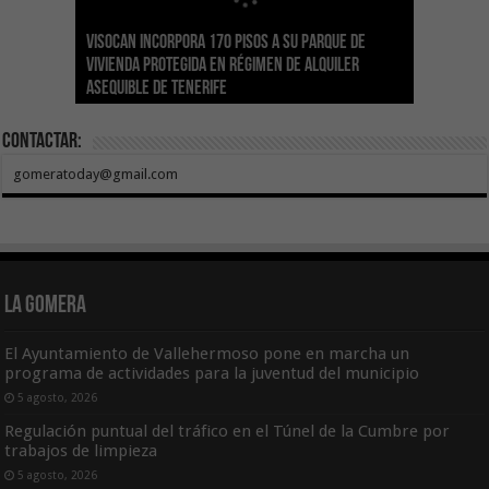
Visocan incorpora 170 pisos a su parque de
Sanidad refuerza la capacidad diagnóstica de
Transición despliega un sistema fotovoltaico
La ESSSCAN inicia la formación en primeros
El Gobierno de Canarias concede ayudas por
vivienda protegida en régimen de alquiler
los centros de salud con el impulso de la
El Gobierno de Canarias convoca el Concurso de
autónomo en los edificios del Parque Nacional
auxilios para árbitros deportivos dentro del
valor de 1,19M€ a las Cofradías de Pescadores
asequible de Tenerife
ecografía clínica
Sal Marina Agrocanarias 2026
del Teide
Proyecto Ganar
para sufragar sus gastos corrientes
Contactar:
gomeratoday@gmail.com
La Gomera
El Ayuntamiento de Vallehermoso pone en marcha un
programa de actividades para la juventud del municipio
5 agosto, 2026
Regulación puntual del tráfico en el Túnel de la Cumbre por
trabajos de limpieza
5 agosto, 2026