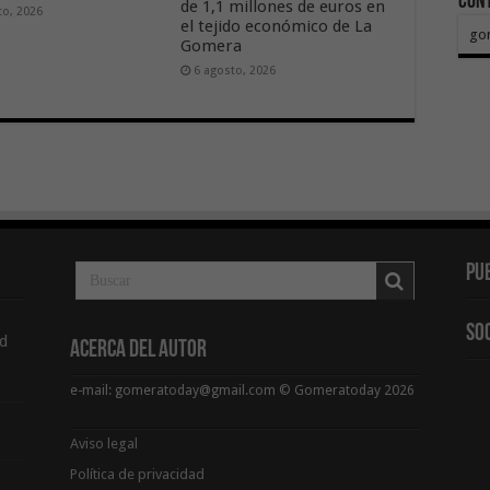
Con
de 1,1 millones de euros en
to, 2026
el tejido económico de La
go
Gomera
6 agosto, 2026
Pu
So
d
Acerca del Autor
e-mail: gomeratoday@gmail.com © Gomeratoday 2026
Aviso legal
Política de privacidad