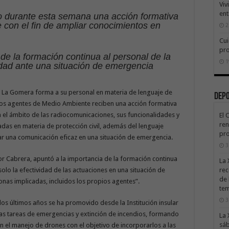
Viv
ent
abo durante esta semana una acción formativa
con el fin de ampliar conocimientos en
2
Cui
pr
de la formación continua al personal de la
1
idad ante una situación de emergencia
 La Gomera forma a su personal en materia de lenguaje de
Dep
los agentes de Medio Ambiente reciben una acción formativa
 el ámbito de las radiocomunicaciones, sus funcionalidades y
El 
ren
adas en materia de protección civil, además del lenguaje
pro
ar una comunicación eficaz en una situación de emergencia.
3
or Cabrera, apuntó a la importancia de la formación continua
La 
olo la efectividad de las actuaciones en una situación de
rec
de 
onas implicadas, incluidos los propios agentes”.
te
3
s últimos años se ha promovido desde la Institución insular
las tareas de emergencias y extinción de incendios, formando
La 
sáb
n el manejo de drones con el objetivo de incorporarlos a las