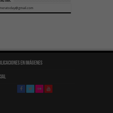
tactar:
meratoday@gmail.com
blicaciones en Imágenes
cial