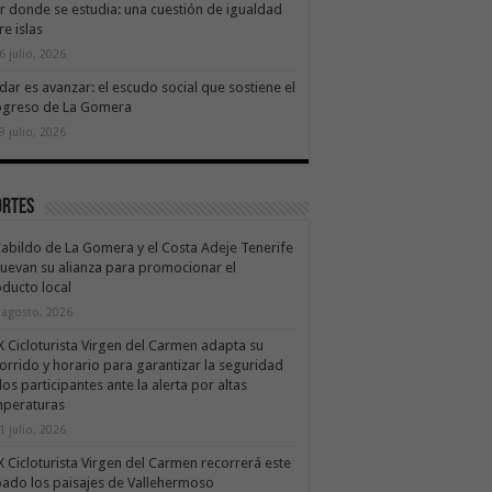
ir donde se estudia: una cuestión de igualdad
re islas
6 julio, 2026
dar es avanzar: el escudo social que sostiene el
ogreso de La Gomera
9 julio, 2026
ortes
Cabildo de La Gomera y el Costa Adeje Tenerife
uevan su alianza para promocionar el
ducto local
 agosto, 2026
X Cicloturista Virgen del Carmen adapta su
orrido y horario para garantizar la seguridad
los participantes ante la alerta por altas
mperaturas
1 julio, 2026
X Cicloturista Virgen del Carmen recorrerá este
ado los paisajes de Vallehermoso