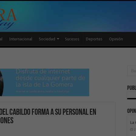
al
Internacional
Sociedad
Sucesos
Deportes
Opinión
Publ
Opin
 del Cabildo forma a su personal en
iones
La
2