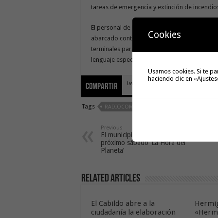
tareas de emergencia y extinción de incendio
El personal de Medio Ambiente, a través de 
Cookies
abarcado contenidos basados en los principa
terminales para la comunicación en emergenci
lenguaje específico empleado en este contex
Usamos cookies. Si te pa
haciendo clic en «Ajustes
tweet
Compartir
Tags
RADIOCOMUNICACIÓN
Previous
El municipio de Alajeró celebra el
próximo sábado ‘La Hora del
Planeta’
Related Articles
El Cabildo abre a la
Hermig
ciudadanía la elaboración
«Hermi