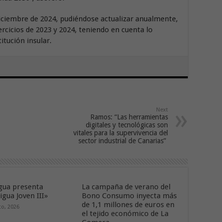
 diciembre de 2024, pudiéndose actualizar anualmente,
jercicios de 2023 y 2024, teniendo en cuenta lo
itución insular.
Next
Ramos: “Las herramientas
digitales y tecnológicas son
vitales para la supervivencia del
sector industrial de Canarias”
ua presenta
La campaña de verano del
gua Joven III»
Bono Consumo inyecta más
de 1,1 millones de euros en
to, 2026
el tejido económico de La