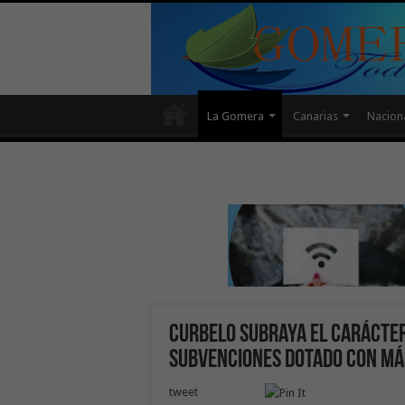
La Gomera
Canarias
Nacion
Curbelo subraya el carácter
subvenciones dotado con más
tweet