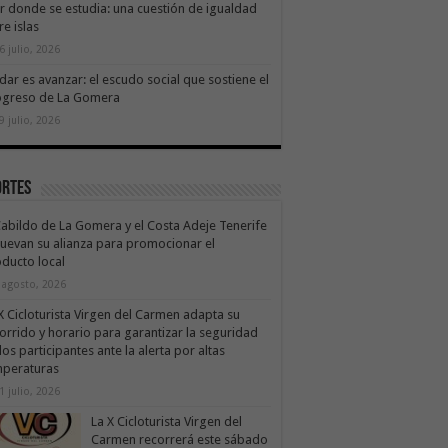
ir donde se estudia: una cuestión de igualdad
re islas
6 julio, 2026
dar es avanzar: el escudo social que sostiene el
ogreso de La Gomera
9 julio, 2026
ortes
Cabildo de La Gomera y el Costa Adeje Tenerife
uevan su alianza para promocionar el
ducto local
 agosto, 2026
X Cicloturista Virgen del Carmen adapta su
orrido y horario para garantizar la seguridad
los participantes ante la alerta por altas
mperaturas
1 julio, 2026
La X Cicloturista Virgen del
Carmen recorrerá este sábado