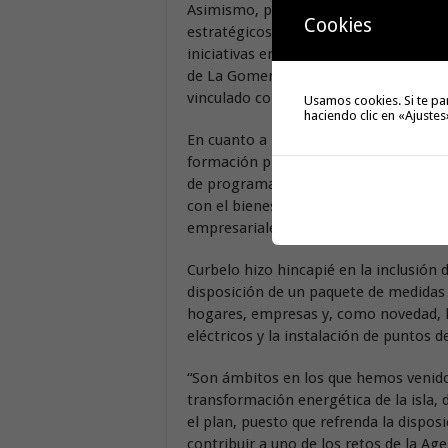
Asimismo, puso en valor el compromiso
Cookies
estratégicos que tienen una consignac
iniciativas en el ámbito social, cultura
de La Gomera, “convirtiéndose en un 
vinculado con los principios de transpa
Usamos cookies. Si te pa
haciendo clic en «Ajustes
En cuanto a las líneas de acción se fij
formación profesional; el fomento de 
de programas y actividades; el impuls
con el bienestar social. Del mismo mod
empresariales, modernización y compe
Curbelo hizo hincapié en la inclusión 
disposición de un paquete de medidas d
hogares, empresas y, como novedad, l
eléctricos y la instalación de puntos 
“Son ámbitos en los que hemos venido 
transformación energética de la isla, d
el plan, puesto que refrenda la dispos
contribuir a uno de los retos de la Ag