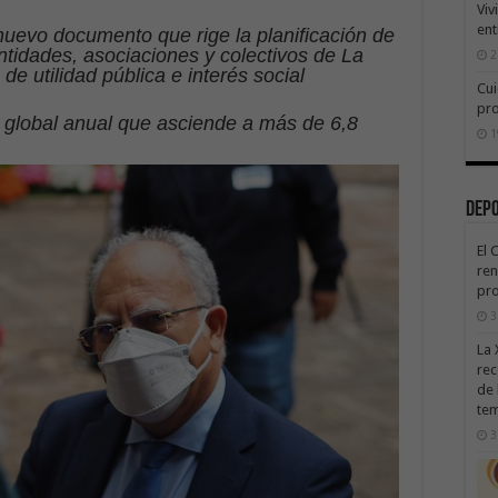
Viv
ent
nuevo documento que rige la planificación de
tidades, asociaciones y colectivos de La
2
e utilidad pública e interés social
Cui
pr
 global anual que asciende a más de 6,8
1
Dep
El 
ren
pro
3
La 
rec
de 
te
3