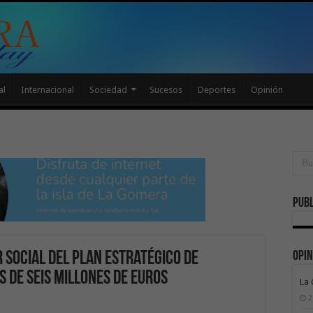
al
Internacional
Sociedad
Sucesos
Deportes
Opinión
Publ
Opin
 social del plan estratégico de
 de seis millones de euros
La
2