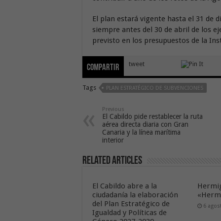
El plan estará vigente hasta el 31 de
siempre antes del 30 de abril de los e
previsto en los presupuestos de la Inst
tweet
Compartir
Tags
PLAN ESTRATÉGICO DE SUBVENCIONES
Previous
El Cabildo pide restablecer la ruta
aérea directa diaria con Gran
Canaria y la línea marítima
interior
Related Articles
El Cabildo abre a la
Hermig
ciudadanía la elaboración
«Hermi
del Plan Estratégico de
6 agos
Igualdad y Políticas de