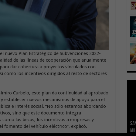
el nuevo Plan Estratégico de Subvenciones 2022-
alidad de las líneas de cooperación que anualmente
 para dar cobertura a proyectos vinculados con
sí como los incentivos dirigidos al resto de sectores
simiro Curbelo, este plan da continuidad al aprobado
r y establecer nuevos mecanismos de apoyo para el
pública e interés social. “No sólo estamos abordando
ctivos, sino que este documento integra
 como las becas, los incentivos a empresas y
San
Ge
El 
Tra
Vis
San
l fomento del vehículo eléctrico”, explicó.
mil
Índ
POS
adh
viv
los