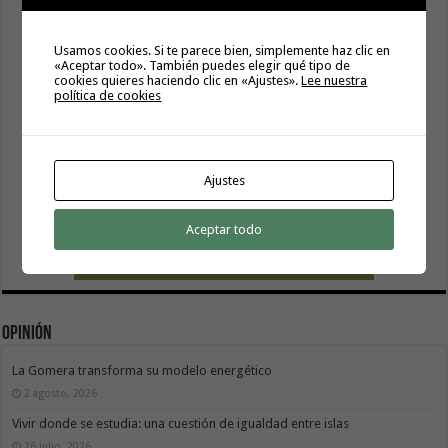
Usamos cookies. Si te parece bien, simplemente haz clic en
«Aceptar todo». También puedes elegir qué tipo de
cookies quieres haciendo clic en «Ajustes».
Lee nuestra
política de cookies
Ajustes
Aceptar todo
Opinión
La Gomera transforma su modelo energético
2 agosto, 2026
Vivir donde se estudia: una cuestión de igualdad entre islas
26 julio, 2026