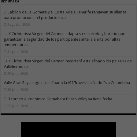
Deportes
El Cabildo de La Gomera y el Costa Adeje Tenerife renuevan su alianza
para promocionar el producto local
3 agosto, 2026
La X Cicloturista Virgen del Carmen adapta su recorrido y horario para
garantizar la seguridad de los participantes ante la alerta por altas
temperaturas
31 julio, 2026
La X Cicloturista Virgen del Carmen recorrerá este sábado los paisajes de
Vallehermoso
30 julio, 2026
Valle Gran Rey acoge este sábado la VII Travesía a Nado Isla Colombina
30 julio, 2026
El II torneo Autonómico Gomahara Beach Vóley ya tiene fecha
27 julio, 2026