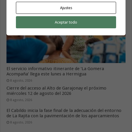
Ajustes
Aceptar todo
El servicio informativo itinerante de ‘La Gomera
Acompaña’ llega este lunes a Hermigua
8 agosto, 2026
Cierre del acceso al Alto de Garajonay el próximo
miércoles 12 de agosto del 2026
8 agosto, 2026
El Cabildo inicia la fase final de la adecuación del entorno
de La Rajita con la pavimentación de los aparcamientos
8 agosto, 2026