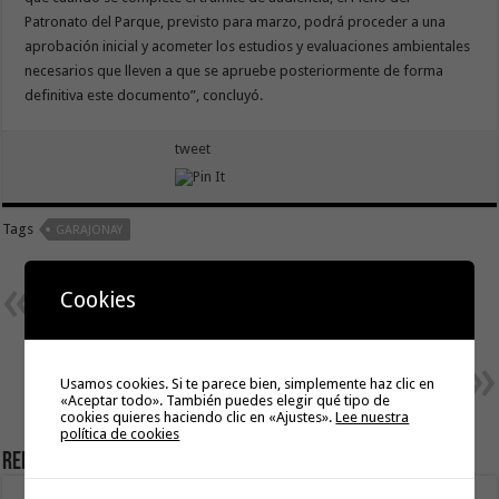
Patronato del Parque, previsto para marzo, podrá proceder a una
aprobación inicial y acometer los estudios y evaluaciones ambientales
necesarios que lleven a que se apruebe posteriormente de forma
definitiva este documento”, concluyó.
tweet
Tags
GARAJONAY
Previous
Canarias cierra 2021 con una
Cookies
recuperación del 57% del PIB
turístico y prevé alcanzar el 90%
este año
Next
«BBC (bodas, bautizos y
Usamos cookies. Si te parece bien, simplemente haz clic en
comuniones)» por Benjamín
«Aceptar todo». También puedes elegir qué tipo de
Trujillo
cookies quieres haciendo clic en «Ajustes».
Lee nuestra
política de cookies
Related Articles