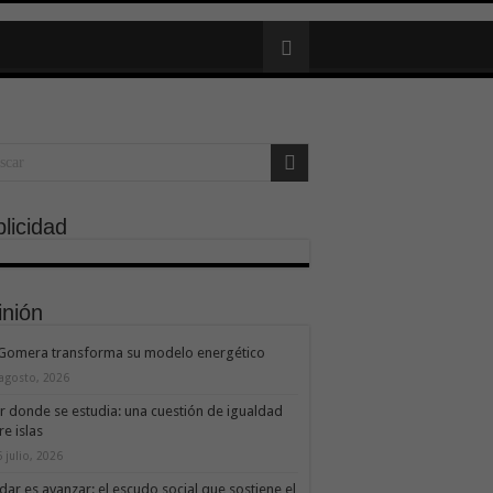
licidad
inión
 Gomera transforma su modelo energético
 agosto, 2026
ir donde se estudia: una cuestión de igualdad
re islas
 julio, 2026
dar es avanzar: el escudo social que sostiene el