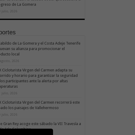
ogreso de La Gomera
 julio, 2026
portes
Cabildo de La Gomera y el Costa Adeje Tenerife
uevan su alianza para promocionar el
ducto local
 agosto, 2026
X Cicloturista Virgen del Carmen adapta su
orrido y horario para garantizar la seguridad
los participantes ante la alerta por altas
mperaturas
 julio, 2026
X Cicloturista Virgen del Carmen recorrerá este
ado los paisajes de Vallehermoso
 julio, 2026
le Gran Rey acoge este sábado la VII Travesía a
do Isla Colombina