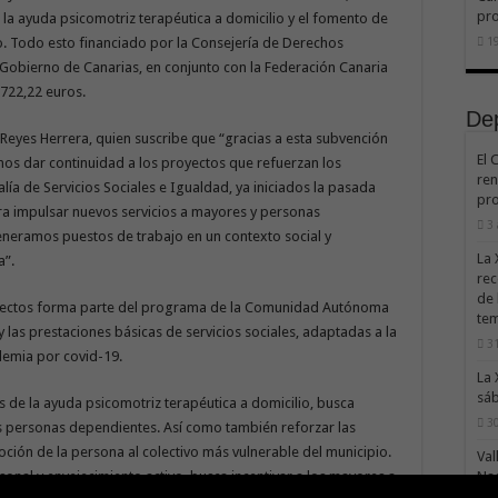
pr
 la ayuda psicomotriz terapéutica a domicilio y el fomento de
o. Todo esto financiado por la Consejería de Derechos
19
l Gobierno de Canarias, en conjunto con la Federación Canaria
722,22 euros.
De
at Reyes Herrera, quien suscribe que “gracias a esta subvención
El 
s dar continuidad a los proyectos que refuerzan los
ren
lía de Servicios Sociales e Igualdad, ya iniciados la pasada
pro
ra impulsar nuevos servicios a mayores y personas
3
eneramos puestos de trabajo en un contexto social y
La 
a”.
rec
de 
oyectos forma parte del programa de la Comunidad Autónoma
te
 las prestaciones básicas de servicios sociales, adaptadas a la
31
ndemia por covid-19.
La 
sáb
és de la ayuda psicomotriz terapéutica a domicilio, busca
30
as personas dependientes. Así como también reforzar las
ón de la persona al colectivo más vulnerable del municipio.
Val
onal y envejecimiento activo, busca incentivar a los mayores a
Na