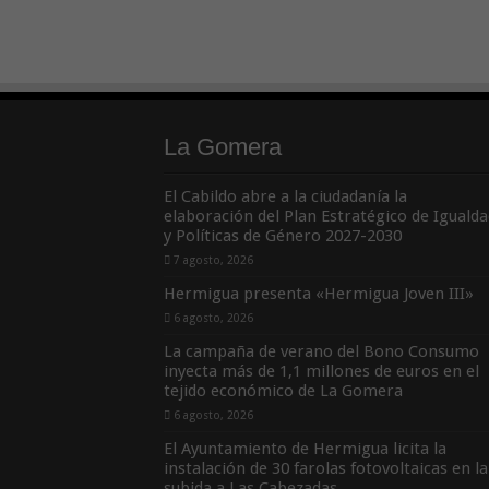
La Gomera
El Cabildo abre a la ciudadanía la
elaboración del Plan Estratégico de Igualda
y Políticas de Género 2027-2030
7 agosto, 2026
Hermigua presenta «Hermigua Joven III»
6 agosto, 2026
La campaña de verano del Bono Consumo
inyecta más de 1,1 millones de euros en el
tejido económico de La Gomera
6 agosto, 2026
El Ayuntamiento de Hermigua licita la
instalación de 30 farolas fotovoltaicas en la
subida a Las Cabezadas