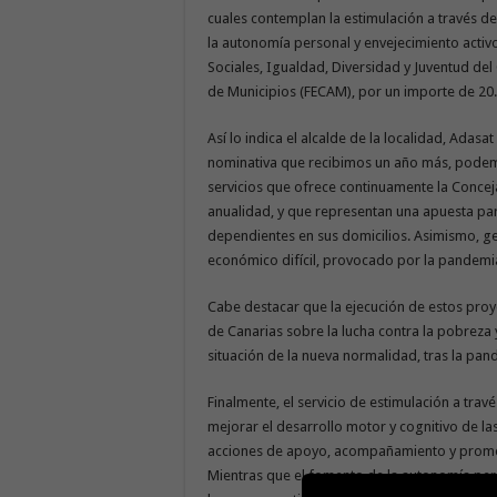
cuales contemplan la estimulación a través de
la autonomía personal y envejecimiento activ
Sociales, Igualdad, Diversidad y Juventud de
de Municipios (FECAM), por un importe de 20.
Así lo indica el alcalde de la localidad, Adas
nominativa que recibimos un año más, podemo
servicios que ofrece continuamente la Conceja
anualidad, y que representan una apuesta pa
dependientes en sus domicilios. Asimismo, g
económico difícil, provocado por la pandemi
Cabe destacar que la ejecución de estos pr
de Canarias sobre la lucha contra la pobreza y
situación de la nueva normalidad, tras la pa
Finalmente, el servicio de estimulación a trav
mejorar el desarrollo motor y cognitivo de l
acciones de apoyo, acompañamiento y promoci
Mientras que el fomento de la autonomía pers