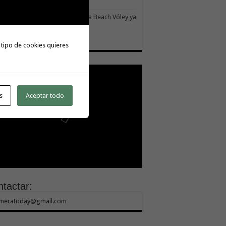
 julio, 2026
II torneo Autonómico Gomahara Beach Vóley ya
ne fecha
 julio, 2026
 tipo de cookies quieres
s
Aceptar todo
tactar:
meratoday@gmail.com