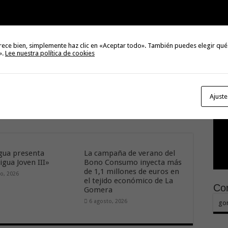
activa.
30
El 
tie
27
rece bien, simplemente haz clic en «Aceptar todo». También puedes elegir qué
».
Lee nuestra política de cookies
Next
Melodie Mendoza: “La
digitalización bancaria no puede
ir en perjuicio de nuestros
Ajuste
mayores”
ua presenta
La campaña de verano del
gua Joven III»
Bono Consumo inyecta más
de 1,1 millones de euros en
o, 2026
el tejido económico de La
Con
Gomera
6 agosto, 2026
go