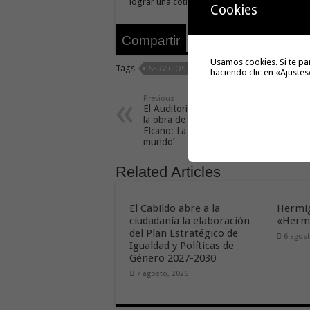
lograr una cotidianidad más independiente y 
Cookies
tweet
Compartir
Usamos cookies. Si te pa
Tags
SERVICIOS DE ATENCIÓN SOCIAL
haciendo clic en «Ajustes
Previous
El Auditorio de La Gomera acoge
la obra de teatro ‘Magallanes
Elcano: La primera vuelta al
mundo’
Related Articles
El Cabildo abre a la
Hermig
ciudadanía la elaboración
«Hermi
del Plan Estratégico de
6 agost
Igualdad y Políticas de
Género 2027-2030
7 agosto, 2026