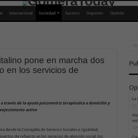
al
Internacional
Sociedad
Sucesos
Deportes
Opinión
italino pone en marcha dos
Pub
o en los servicios de
Op
La
a través de la ayuda psicomotriz terapéutica a domicilio y
2
vejecimiento activo
Viv
ent
26
a desde la Concejalía de Servicios Sociales e Igualdad,
ectos de refuerzo en los servicios de atención social, los
Cui