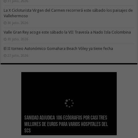
31 julio, 2026
La X Cicloturista Virgen del Carmen recorrerá este sábado los paisajes de
Vallehermoso
30 julio, 2026
Valle Gran Rey acoge este sábado la VII Travesía a Nado Isla Colombina
30 julio, 2026
El II torneo Autonómico Gomahara Beach Vóley ya tiene fecha
27 julio, 2026
Sanidad adjudica 106 ecógrafos por casi tres
Gesplan logra la máxima puntuación en el
El Gobierno canario concede ayudas del
Transición Ecológica coordina con Ashotel su
Visocan incorpora 170 pisos a su parque de
Sanidad refuerza la capacidad diagnóstica de
millones de euros para varios hospitales del
Índice de Transparencia de Canarias por cuarto
POSEICAN-Pesca al sector por valor de 7,09 M€
adhesión a la Red de Refugios Climáticos de
vivienda protegida en régimen de alquiler
los centros de salud con el impulso de la
SCS
año consecutivo
tras aumentar las cuantías
Canarias
asequible de Tenerife
ecografía clínica