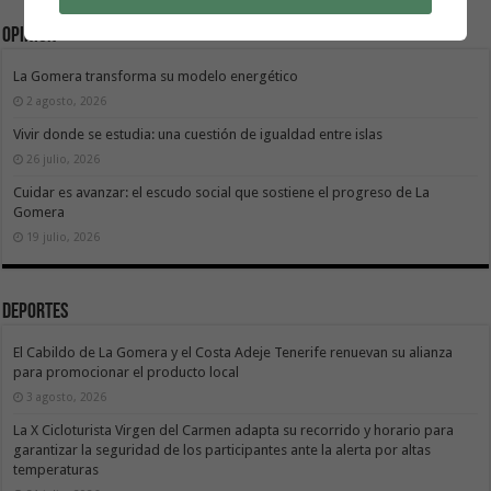
Opinión
La Gomera transforma su modelo energético
2 agosto, 2026
Vivir donde se estudia: una cuestión de igualdad entre islas
26 julio, 2026
Cuidar es avanzar: el escudo social que sostiene el progreso de La
Gomera
19 julio, 2026
Deportes
El Cabildo de La Gomera y el Costa Adeje Tenerife renuevan su alianza
para promocionar el producto local
3 agosto, 2026
La X Cicloturista Virgen del Carmen adapta su recorrido y horario para
garantizar la seguridad de los participantes ante la alerta por altas
temperaturas