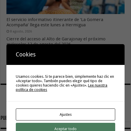
El servicio informativo itinerante de ‘La Gomera
Acompaña’ llega este lunes a Hermigua
8 agosto, 2026
Cierre del acceso al Alto de Garajonay el próximo
miércoles 12 de agosto del 2026
8 agosto, 2026
Cookies
El Cabildo inicia la fase final de la adecuación del entorno
de La Rajita con la pavimentación de los aparcamientos
8 agosto, 2026
Usamos cookies. Si te parece bien, simplemente haz clic en
«Aceptar todo». También puedes elegir qué tipo de
cookies quieres haciendo clic en «Ajustes».
Lee nuestra
política de cookies
Ajustes
Publicidad
Aceptar todo