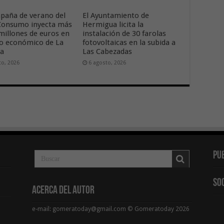
paña de verano del
El Ayuntamiento de
onsumo inyecta más
Hermigua licita la
 millones de euros en
instalación de 30 farolas
ido económico de La
fotovoltaicas en la subida a
ra
Las Cabezadas
to, 2026
6 agosto, 2026
Pu
So
Acerca del Autor
e-mail: gomeratoday@gmail.com © Gomeratoday 2026