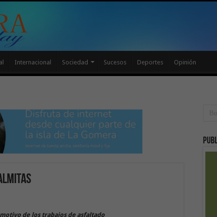
al
Internacional
Sociedad
Sucesos
Deportes
Opinión
Publ
Palmitas
otivo de los trabajos de asfaltado