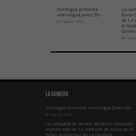
Hermigua presenta
La cam
«Hermigua Joven III»
Bono C
de 1,1
6 agosto, 2026
el tej
Gome
6 agos
La Gomera
Hermigua presenta «Hermigua Joven III»
6 agosto, 2026
La campaña de verano del Bono Consumo
inyecta más de 1,1 millones de euros en el
tejido económico de La Gomera