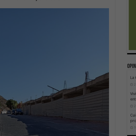
Opin
La
2
Viv
ent
2
Cui
pr
1