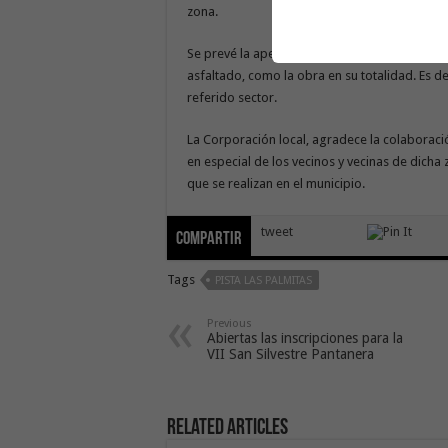
zona.
Se prevé la apertura definitiva de la vía para
asfaltado, como la obra en su totalidad. Es dec
referido sector.
La Corporación local, agradece la colaborac
en especial de los vecinos y vecinas de dicha
que se realizan en el municipio.
tweet
Compartir
Tags
PISTA LAS PALMITAS
Previous
Abiertas las inscripciones para la
VII San Silvestre Pantanera
Related Articles