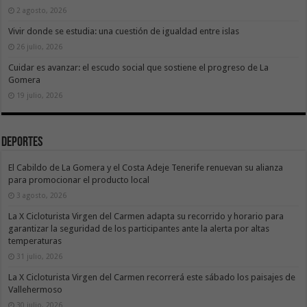
2 agosto, 2026
Vivir donde se estudia: una cuestión de igualdad entre islas
26 julio, 2026
Cuidar es avanzar: el escudo social que sostiene el progreso de La
Gomera
19 julio, 2026
Deportes
El Cabildo de La Gomera y el Costa Adeje Tenerife renuevan su alianza
para promocionar el producto local
3 agosto, 2026
La X Cicloturista Virgen del Carmen adapta su recorrido y horario para
garantizar la seguridad de los participantes ante la alerta por altas
temperaturas
31 julio, 2026
La X Cicloturista Virgen del Carmen recorrerá este sábado los paisajes de
Vallehermoso
30 julio, 2026