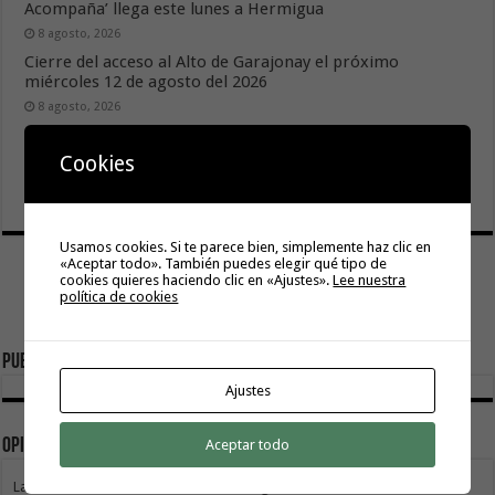
Acompaña’ llega este lunes a Hermigua
8 agosto, 2026
Cierre del acceso al Alto de Garajonay el próximo
miércoles 12 de agosto del 2026
8 agosto, 2026
El Cabildo inicia la fase final de la adecuación del entorno
Cookies
de La Rajita con la pavimentación de los aparcamientos
8 agosto, 2026
Usamos cookies. Si te parece bien, simplemente haz clic en
«Aceptar todo». También puedes elegir qué tipo de
cookies quieres haciendo clic en «Ajustes».
Lee nuestra
política de cookies
Publicidad
Ajustes
Opinión
Aceptar todo
La Gomera transforma su modelo energético