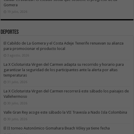
Gomera
19 julio, 2026
Deportes
El Cabildo de La Gomera y el Costa Adeje Tenerife renuevan su alianza
para promocionar el producto local
3 agosto, 2026
La X Cicloturista Virgen del Carmen adapta su recorrido y horario para
garantizar la seguridad de los participantes ante la alerta por altas
temperaturas
31 julio, 2026
La X Cicloturista Virgen del Carmen recorrerá este sábado los paisajes de
Vallehermoso
30 julio, 2026
Valle Gran Rey acoge este sábado la VII Travesía a Nado Isla Colombina
30 julio, 2026
El II torneo Autonómico Gomahara Beach Vóley ya tiene fecha