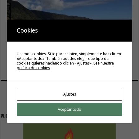
Cookies
Usamos cookies. Si te parece bien, simplemente haz clic en
El Ayuntamiento de Hermigua licita la instalación de 30
«Aceptar todo». También puedes elegir qué tipo de
farolas fotovoltaicas en la subida a Las Cabezadas
cookies quieres haciendo clic en «Ajustes».
Lee nuestra
política de cookies
6 agosto, 2026
Ajustes
Aceptar todo
Publicidad