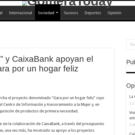
al
Internacional
Sociedad
Sucesos
Deportes
Opinión
” y CaixaBank apoyan el
Pub
ra por un hogar feliz
Op
La
rcha el proyecto denominado “Gara por un hogar feliz” cuyo
2
el Centro de Información y Asesoramiento a la Mujer y, en
dquisición de productos de primera necesidad.
Viv
ent
le sin la colaboración de CaixaBank, a través del presupuesto
26
ue, una vez más, ha mostrado su apoyo a los proyectos
Cui