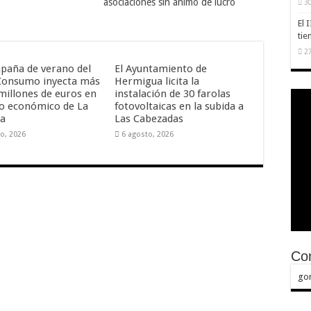
asociaciones sin ánimo de lucro
30
El 
tie
27
paña de verano del
El Ayuntamiento de
onsumo inyecta más
Hermigua licita la
 millones de euros en
instalación de 30 farolas
ido económico de La
fotovoltaicas en la subida a
ra
Las Cabezadas
o, 2026
6 agosto, 2026
Con
go