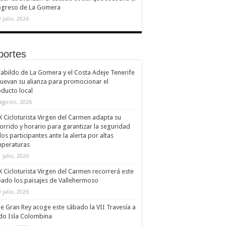
ogreso de La Gomera
 julio, 2026
portes
Cabildo de La Gomera y el Costa Adeje Tenerife
uevan su alianza para promocionar el
ducto local
 agosto, 2026
X Cicloturista Virgen del Carmen adapta su
orrido y horario para garantizar la seguridad
los participantes ante la alerta por altas
mperaturas
 julio, 2026
X Cicloturista Virgen del Carmen recorrerá este
ado los paisajes de Vallehermoso
 julio, 2026
le Gran Rey acoge este sábado la VII Travesía a
do Isla Colombina