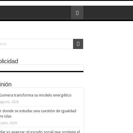
licidad
inión
 Gomera transforma su modelo energético
 agosto, 2026
ir donde se estudia: una cuestión de igualdad
re islas
 julio, 2026
dar es avanzar: el escudo social que sostiene el