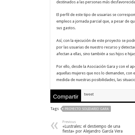
destinados a las personas más desfavorecida
Necesarias
Estas
El perfil de este tipo de usuarias se corres
cookies no
empleos a jornada parcial que, a pesar de qu
son
opcionales.
sus gastos.
Son
necesarias
Así, con la ejecución de este proyecto se pod
para que
funcione la
por las usuarias de nuestro recurso y detecta
web.
afectan a ellas, sino también a sus hijos e hijas
Por ello, desde la Asociación Gara y con el a
Estadísticas
aquellas mujeres que nos lo demanden, con el
Para que
podamos
medida de nuestras posibilidades, las situac
mejorar la
funcionalidad
y estructura
tweet
Compartir
de la web, en
base a cómo
se usa la
Tags
PROYECTO SOLIDARIO GARA
web.
Previous
«Lustrales: el destiempo de una
Experiencia
fiesta» por Alejandro García Vera
Para que