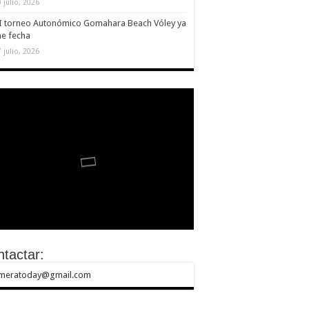
 julio, 2026
II torneo Autonómico Gomahara Beach Vóley ya
ne fecha
 julio, 2026
tactar:
meratoday@gmail.com