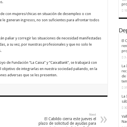
s.
pr
19
ponde con mujeres/chicas en situación de desempleo o con
e le generan ingresos, no son suficientes para afrontar todos
De
rán paliar y corregir las situaciones de necesidad manifestadas
El 
das, a su vez, por nuestras profesionales y que no solo le
ren
.
pro
3
poyo de Fundación “La Caixa” y “CaixaBank”, se trabajará con
La 
 objetivo de integrarlas en nuestra sociedad paliando, en la
rec
iones adversas que se les presenten.
de 
te
31
La 
sáb
30
Next
Val
El Cabildo cierra este jueves el
Na
plazo de solicitud de ayudas para