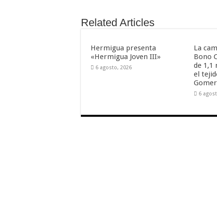
nuestra web
funcione lo
mejor posible
Related Articles
durante tu
visita. Si
rechaza estas
Hermigua presenta
La cam
cookies,
«Hermigua Joven III»
Bono C
algunas
funcionalidades
de 1,1
6 agosto, 2026
desaparecerán
el tej
de la web.
Gome
6 agost
Marketing
Al compartir tus
intereses y
comportamiento
mientras visitas
nuestro sitio,
aumentas la
posibilidad de
ver contenido y
ofertas
personalizados.