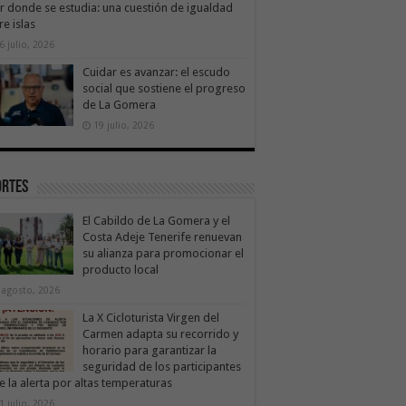
ir donde se estudia: una cuestión de igualdad
re islas
6 julio, 2026
Cuidar es avanzar: el escudo
social que sostiene el progreso
de La Gomera
19 julio, 2026
ortes
El Cabildo de La Gomera y el
Costa Adeje Tenerife renuevan
su alianza para promocionar el
producto local
 agosto, 2026
La X Cicloturista Virgen del
Carmen adapta su recorrido y
horario para garantizar la
seguridad de los participantes
e la alerta por altas temperaturas
1 julio, 2026