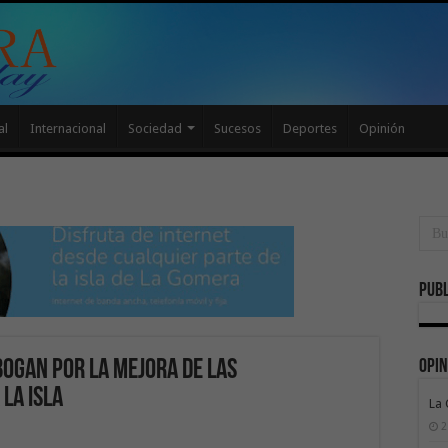
al
Internacional
Sociedad
Sucesos
Deportes
Opinión
Publ
Opin
bogan por la mejora de las
la isla
La
2