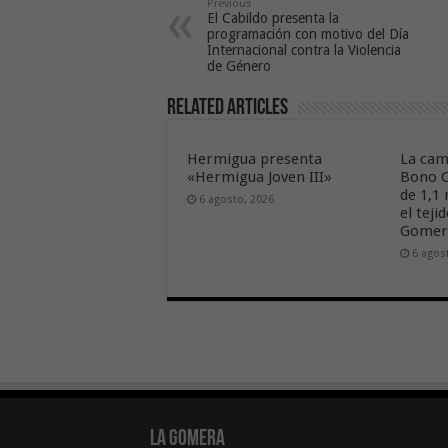
Previous
El Cabildo presenta la
programación con motivo del Día
Internacional contra la Violencia
de Género
Related Articles
Hermigua presenta
La cam
«Hermigua Joven III»
Bono C
de 1,1
6 agosto, 2026
el tej
Gome
6 agos
La Gomera