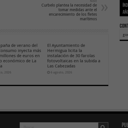
Next
Curbelo plantea la necesidad de
Índ
POS
adh
viv
los
El 
tomar medidas ante el
añ
tr
Ca
ase
eco
Sa
encarecimiento de los fletes
marítimos
Con
go
paña de verano del
El Ayuntamiento de
onsumo inyecta más
Hermigua licita la
 millones de euros en
instalación de 30 farolas
ido económico de La
fotovoltaicas en la subida a
ra
Las Cabezadas
to, 2026
6 agosto, 2026
Pu