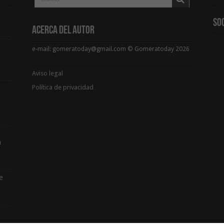
So
Acerca del Autor
e-mail: gomeratoday@gmail.com © Gomeratoday 2026
Aviso legal
Política de privacidad
a
e