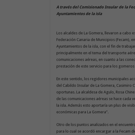
A través del Comisionado Insular de la Fec
Ayuntamientos de la isla
Los alcaldes de La Gomera, llevaron a cabo es
Federación Canaria de Municipios (Fecam), en 
Ayuntamientos de la isla, con el fin de trabaj
principalmente en el tema del transporte aéreo
comunicaciones aéreas, en cuanto a las conec
prestación de este servicio para los gomeros
En este sentido, los regidores municipales ac
del Cabildo Insular de La Gomera, Casimiro C
oportunas. La alcaldesa de Agulo, Rosa Chin
de las comunicaciones aéreas se hace cada 
la isla. Además esto aportaría un plus de visi
económicas para La Gomera”.
Otro de los puntos analizados en el encuentro 
para lo cual se acordó encargar a la Fecam de