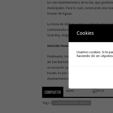
los seis Ayuntamientos de la isla, que gestione
municipales. Para lo cual, convocarán una reu
Insular de Aguas.
La mesa de diálogo estuvo conformada por los 
comisionada insular, Rosa Chinea; el alcalde 
Cookies
Gran Rey, Ángel Piñero; de Vallehermoso, Emi
Sentido Homenaje a Alexis Tejera Leme
Usamos cookies. Si te pa
haciendo clic en «Ajustes
Finalmente, los alcaldes de la isla de La Gome
de San Bartolomé, de la isla de Lanzarote, Al
su vocación social y su encomiable labor como
Fecam. Es por esto, que aprovechan la oportun
Ayuntamientos de la isla, el pésame más sinc
tweet
Compartir
Tags
COMUNICACIONES AÉREAS