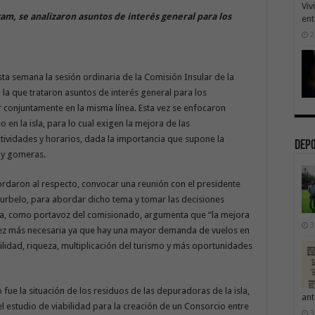
Viv
am, se analizaron asuntos de interés general para los
ent
2
ta semana la sesión ordinaria de la Comisión Insular de la
la que trataron asuntos de interés general para los
ar conjuntamente en la misma línea. Esta vez se enfocaron
 en la isla, para lo cual exigen la mejora de las
tividades y horarios, dada la importancia que supone la
Dep
 y gomeras.
ordaron al respecto, convocar una reunión con el presidente
urbelo, para abordar dicho tema y tomar las decisiones
ea, como portavoz del comisionado, argumenta que “la mejora
3
vez más necesaria ya que hay una mayor demanda de vuelos en
bilidad, riqueza, multiplicación del turismo y más oportunidades
fue la situación de los residuos de las depuradoras de la isla,
ant
l estudio de viabilidad para la creación de un Consorcio entre
3