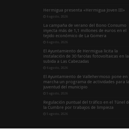
Hermigua presenta «Hermigua Joven III»
6 agosto, 2026
La campaña de verano del Bono Consumo
inyecta más de 1,1 millones de euros en el
tejido económico de La Gomera
6 agosto, 2026
El Ayuntamiento de Hermigua licita la
instalación de 30 farolas fotovoltaicas en la
subida a Las Cabezadas
6 agosto, 2026
El Ayuntamiento de Vallehermoso pone en
marcha un programa de actividades para l
juventud del municipio
5 agosto, 2026
Regulación puntual del tráfico en el Túnel d
la Cumbre por trabajos de limpieza
5 agosto, 2026