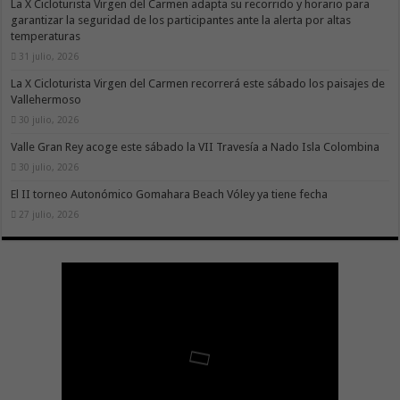
La X Cicloturista Virgen del Carmen adapta su recorrido y horario para
garantizar la seguridad de los participantes ante la alerta por altas
temperaturas
31 julio, 2026
La X Cicloturista Virgen del Carmen recorrerá este sábado los paisajes de
Vallehermoso
30 julio, 2026
Valle Gran Rey acoge este sábado la VII Travesía a Nado Isla Colombina
30 julio, 2026
El II torneo Autonómico Gomahara Beach Vóley ya tiene fecha
27 julio, 2026