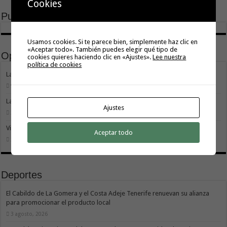
Cookies
Publicidad
Usamos cookies. Si te parece bien, simplemente haz clic en
«Aceptar todo». También puedes elegir qué tipo de
Opinión
cookies quieres haciendo clic en «Ajustes».
Lee nuestra
política de cookies
La movilidad también construye isla
9 agosto, 2026
La Gomera transforma su modelo energético
Ajustes
2 agosto, 2026
Vivir donde se estudia: una cuestión de igualdad entre islas
Aceptar todo
26 julio, 2026
Deportes
El Cabildo de La Gomera y el Costa Adeje Tenerife renuevan su alianza
para promocionar el producto local
3 agosto, 2026