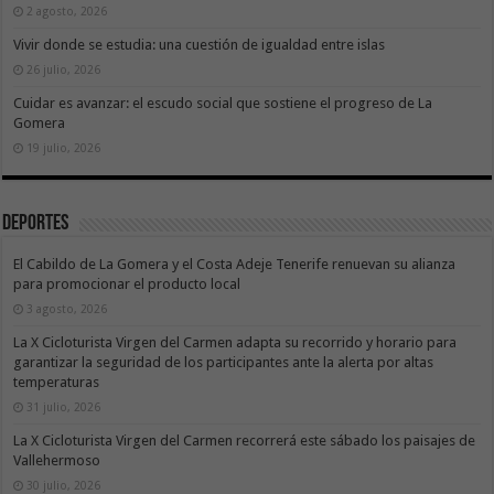
2 agosto, 2026
Vivir donde se estudia: una cuestión de igualdad entre islas
26 julio, 2026
Cuidar es avanzar: el escudo social que sostiene el progreso de La
Gomera
19 julio, 2026
Deportes
El Cabildo de La Gomera y el Costa Adeje Tenerife renuevan su alianza
para promocionar el producto local
3 agosto, 2026
La X Cicloturista Virgen del Carmen adapta su recorrido y horario para
garantizar la seguridad de los participantes ante la alerta por altas
temperaturas
31 julio, 2026
La X Cicloturista Virgen del Carmen recorrerá este sábado los paisajes de
Vallehermoso
30 julio, 2026