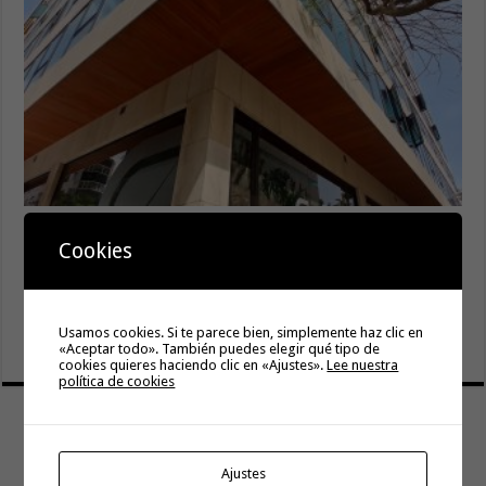
Gesplan logra la máxima puntuación en el Índice de
Transparencia de Canarias por cuarto año consecutivo
Cookies
6 agosto, 2026
El Gobierno canario concede ayudas del POSEICAN-Pesca
al sector por valor de 7,09 M€ tras aumentar las cuantías
Usamos cookies. Si te parece bien, simplemente haz clic en
6 agosto, 2026
«Aceptar todo». También puedes elegir qué tipo de
cookies quieres haciendo clic en «Ajustes».
Lee nuestra
política de cookies
Ajustes