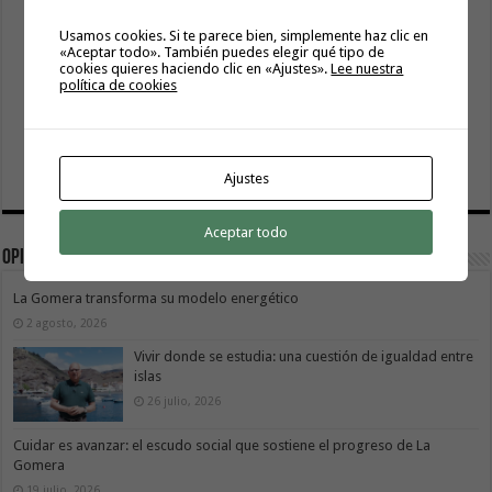
Usamos cookies. Si te parece bien, simplemente haz clic en
«Aceptar todo». También puedes elegir qué tipo de
cookies quieres haciendo clic en «Ajustes».
Lee nuestra
política de cookies
Ajustes
Aceptar todo
Opinión
La Gomera transforma su modelo energético
2 agosto, 2026
Vivir donde se estudia: una cuestión de igualdad entre
islas
26 julio, 2026
Cuidar es avanzar: el escudo social que sostiene el progreso de La
Gomera
19 julio, 2026