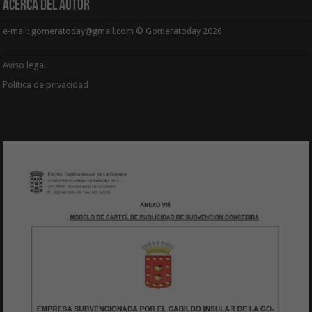
Acerca del Autor
e-mail: gomeratoday@gmail.com © Gomeratoday 2026
Aviso legal
Política de privacidad