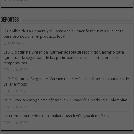
Deportes
El Cabildo de La Gomera y el Costa Adeje Tenerife renuevan su alianza
para promocionar el producto local
3 agosto, 2026
La X Cicloturista Virgen del Carmen adapta su recorrido y horario para
garantizar la seguridad de los participantes ante la alerta por altas
temperaturas
31 julio, 2026
La X Cicloturista Virgen del Carmen recorrerá este sábado los paisajes de
Vallehermoso
30 julio, 2026
Valle Gran Rey acoge este sábado la VII Travesía a Nado Isla Colombina
30 julio, 2026
El II torneo Autonómico Gomahara Beach Vóley ya tiene fecha
27 julio, 2026