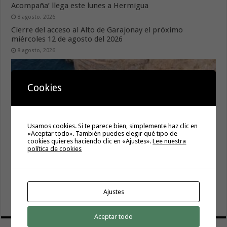
Acompaña’ llega este lunes a Hermigua
8 agosto, 2026
Cierre del acceso al Alto de Garajonay el próximo
miércoles 12 de agosto del 2026
8 agosto, 2026
Cookies
Usamos cookies. Si te parece bien, simplemente haz clic en
«Aceptar todo». También puedes elegir qué tipo de
cookies quieres haciendo clic en «Ajustes».
Lee nuestra
política de cookies
El Cabildo inicia la fase final de la adecuación del entorno
de La Rajita con la pavimentación de los aparcamientos
Ajustes
8 agosto, 2026
Aceptar todo