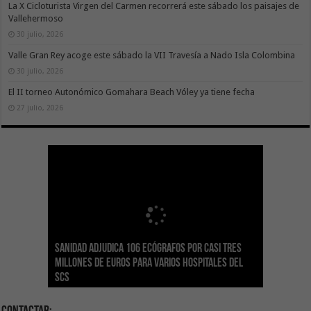
La X Cicloturista Virgen del Carmen recorrerá este sábado los paisajes de
Vallehermoso
30 julio, 2026
Valle Gran Rey acoge este sábado la VII Travesía a Nado Isla Colombina
30 julio, 2026
El II torneo Autonómico Gomahara Beach Vóley ya tiene fecha
27 julio, 2026
Sanidad adjudica 106 ecógrafos por casi tres
Gesplan logra la máxima puntuación en el
El Gobierno canario concede ayudas del
Transición Ecológica coordina con Ashotel su
Visocan incorpora 170 pisos a su parque de
Sanidad refuerza la capacidad diagnóstica de
millones de euros para varios hospitales del
Índice de Transparencia de Canarias por cuarto
POSEICAN-Pesca al sector por valor de 7,09 M€
adhesión a la Red de Refugios Climáticos de
vivienda protegida en régimen de alquiler
los centros de salud con el impulso de la
SCS
año consecutivo
tras aumentar las cuantías
Canarias
asequible de Tenerife
ecografía clínica