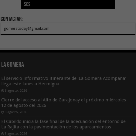
SCS
año consecutivo
tras aumentar las cuantías
Canarias
asequible de Tenerife
ecografía clínica
Contactar:
gomeratoday@gmail.com
La Gomera
El servicio informativo itinerante de ‘La Gomera Acompaña’
llega este lunes a Hermigua
8 agosto, 2026
Cierre del acceso al Alto de Garajonay el próximo miércoles
12 de agosto del 2026
8 agosto, 2026
El Cabildo inicia la fase final de la adecuación del entorno de
La Rajita con la pavimentación de los aparcamientos
8 agosto, 2026