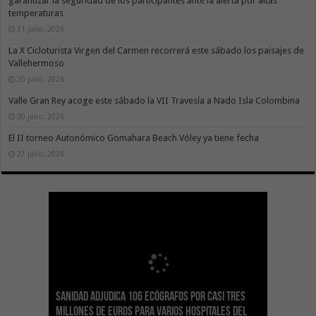
garantizar la seguridad de los participantes ante la alerta por altas
temperaturas
31 julio, 2026
La X Cicloturista Virgen del Carmen recorrerá este sábado los paisajes de
Vallehermoso
30 julio, 2026
Valle Gran Rey acoge este sábado la VII Travesía a Nado Isla Colombina
30 julio, 2026
El II torneo Autonómico Gomahara Beach Vóley ya tiene fecha
27 julio, 2026
Sanidad adjudica 106 ecógrafos por casi tres
Gesplan logra la máxima puntuación en el
El Gobierno canario concede ayudas del
Transición Ecológica coordina con Ashotel su
Visocan incorpora 170 pisos a su parque de
Sanidad refuerza la capacidad diagnóstica de
millones de euros para varios hospitales del
Índice de Transparencia de Canarias por cuarto
POSEICAN-Pesca al sector por valor de 7,09 M€
adhesión a la Red de Refugios Climáticos de
vivienda protegida en régimen de alquiler
los centros de salud con el impulso de la