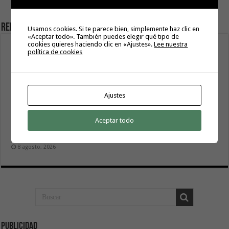
verdes” y evite su despoblación
Related Articles
Usamos cookies. Si te parece bien, simplemente haz clic en
«Aceptar todo». También puedes elegir qué tipo de
cookies quieres haciendo clic en «Ajustes».
Lee nuestra
política de cookies
El servicio informativo itinerante de ‘La Gomera
Acompaña’ llega este lunes a Hermigua
8 agosto, 2026
Cierre del acceso al Alto de Garajonay el próximo
Ajustes
miércoles 12 de agosto del 2026
8 agosto, 2026
Aceptar todo
El Cabildo inicia la fase final de la adecuación del entorno
de La Rajita con la pavimentación de los aparcamientos
8 agosto, 2026
Publicidad