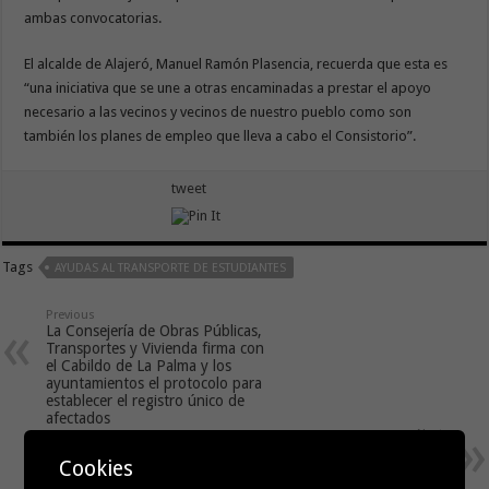
ambas convocatorias.
El alcalde de Alajeró, Manuel Ramón Plasencia, recuerda que esta es
“una iniciativa que se une a otras encaminadas a prestar el apoyo
necesario a las vecinos y vecinos de nuestro pueblo como son
también los planes de empleo que lleva a cabo el Consistorio”.
tweet
Tags
AYUDAS AL TRANSPORTE DE ESTUDIANTES
Previous
La Consejería de Obras Públicas,
Transportes y Vivienda firma con
el Cabildo de La Palma y los
ayuntamientos el protocolo para
establecer el registro único de
afectados
Next
Chinea (ASG) logra el apoyo del
Cookies
Senado para que el Estado se
implique el desarrollo de las “islas