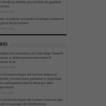
ir donde se estudia: una cuestión de igualdad
re islas
6 julio, 2026
dar es avanzar: el escudo social que sostiene el
ogreso de La Gomera
9 julio, 2026
ortes
Cabildo de La Gomera y el Costa Adeje Tenerife
uevan su alianza para promocionar el
ducto local
 agosto, 2026
X Cicloturista Virgen del Carmen adapta su
orrido y horario para garantizar la seguridad
los participantes ante la alerta por altas
mperaturas
1 julio, 2026
X Cicloturista Virgen del Carmen recorrerá este
ado los paisajes de Vallehermoso