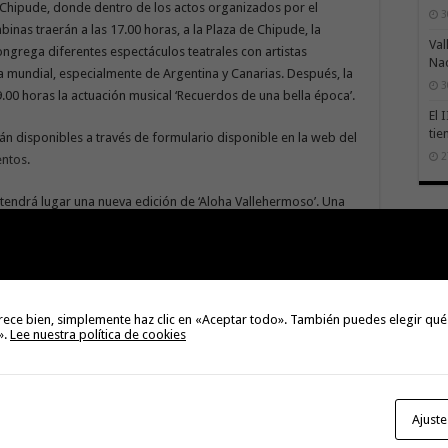
 Chipude, donde dentro de los actos organizados por el
3
inas traerán a las 17.00 horas, a la Plaza de Chipude, la
Val
ngrega diferentes espectáculos teatrales con artistas
Na
a mundial, especialmente de Argentina y Canarias. Después, la
3
9.00 horas la actuación musical ‘Recuerdos de una bella época’.
El 
tie
rán disponibles a través de formulario disponible en la web del
2
entos
.
 tendrá lugar una nueva edición de ‘Aloha Vallehermoso’. Una
 dada la buena acogida que tuvo el verano pasado y donde se
namización como la música, talleres, bebecuentos o ruleta de la
cimientos de la localidad.
llehermoso se llenará de distintas actividades cuyo fin es la
rece bien, simplemente haz clic en «Aceptar todo». También puedes elegir qué
los establecimientos del municipio. Así, el Consistorio
».
Lee nuestra política de cookies
San
Ge
El 
Tra
Vis
San
e los Premios, donde podrán participar quienes presenten al
n un máximo de dos tiradas por persona.
mil
Índ
POS
adh
viv
los
SC
añ
tr
Ca
ase
eco
 Vallehermoso se encuentra bebecuentos, talleres infantiles,
Ajuste
ra, cata-maridaje de cerveza artesanal Layla, artesanía, espacio