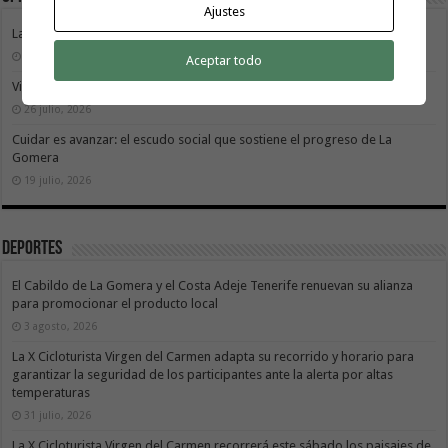
Ajustes
La Gomera transforma su modelo energético
2 agosto, 2026
Aceptar todo
Vivir donde se estudia: una cuestión de igualdad entre islas
26 julio, 2026
Cuidar es avanzar: el escudo social que sostiene el progreso de La
Gomera
19 julio, 2026
Deportes
El Cabildo de La Gomera y el Costa Adeje Tenerife renuevan su alianza
para promocionar el producto local
3 agosto, 2026
La X Cicloturista Virgen del Carmen adapta su recorrido y horario para
garantizar la seguridad de los participantes ante la alerta por altas
temperaturas
31 julio, 2026
La X Cicloturista Virgen del Carmen recorrerá este sábado los paisajes de