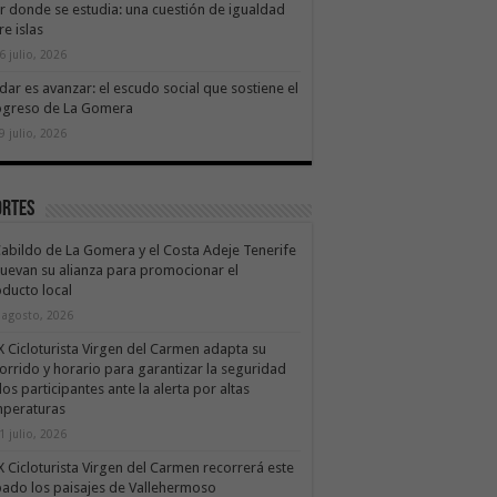
ir donde se estudia: una cuestión de igualdad
re islas
6 julio, 2026
dar es avanzar: el escudo social que sostiene el
ogreso de La Gomera
9 julio, 2026
ortes
Cabildo de La Gomera y el Costa Adeje Tenerife
uevan su alianza para promocionar el
ducto local
 agosto, 2026
X Cicloturista Virgen del Carmen adapta su
orrido y horario para garantizar la seguridad
los participantes ante la alerta por altas
mperaturas
1 julio, 2026
X Cicloturista Virgen del Carmen recorrerá este
ado los paisajes de Vallehermoso