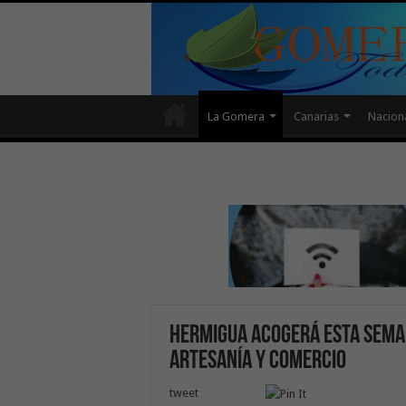
La Gomera
Canarias
Nacion
Hermigua acogerá esta semana
Artesanía y Comercio
tweet