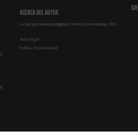
So
Acerca del Autor
e-mail: gomeratoday@gmail.com © Gomeratoday 2026
Aviso legal
Política de privacidad
ón
d