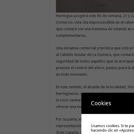
Hermigua acogerá este fin de semana, 21 y 22 
Comercio. Una cita imprescindible en el calend
que contará con una treintena de estands en
complementarias.
Una iniciativa comercial y turística que está
al Cabildo Insular de La Gomera, que contará
seguridad de todos aquellos que se acerquen el
previsto el control del aforo, puntos para la
en todo momento.
En este sentido, el alcalde de la localidad, Yo
hermigüense, que cobra más importancia que 
la crisis sanitaria de la Covid-19”. Por este 
Cookies
ofrecer una muestra amplia, atractiva y, sobr
Por su parte, el concejal de Comercio, Jacob P
Usamos cookies. Si te pa
representación de artesanos de La Gomera, a 
haciendo clic en «Ajustes
Gran Canaria, ofreciendo todos ellos un ampl