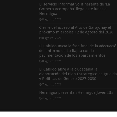
El servicio informativo itinerante de ‘La
Gomera Acompaña’ llega este lunes a
Hermigua
8 agosto, 2026
Cierre del acceso al Alto de Garajonay el
próximo miércoles 12 de agosto del 2026
8 agosto, 2026
El Cabildo inicia la fase final de la adecuaci
del entorno de La Rajita con la
pavimentación de los aparcamientos
8 agosto, 2026
El Cabildo abre a la ciudadanía la
elaboración del Plan Estratégico de Igualda
y Políticas de Género 2027-2030
7 agosto, 2026
Hermigua presenta «Hermigua Joven III»
6 agosto, 2026