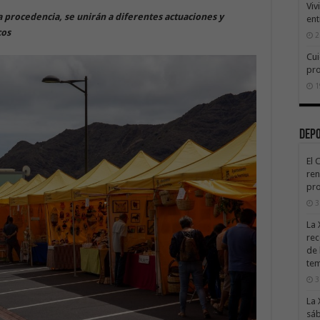
Viv
ta procedencia, se unirán a diferentes actuaciones y
ent
cos
2
Cui
pr
1
Dep
El 
ren
pro
3
La 
rec
de 
te
3
La 
sáb