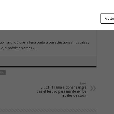
Con
go
ras a 21.00 horas, situándose, como viene siendo habitual,
Ajuste
inmediaciones de la Iglesia de La Encarnación. Un espacio lo
r el conjunto de medidas de seguridad implementadas en el
ión, anunció que la feria contará con actuaciones musicales y
e, el próximo viernes 20.
GUA
Next
El ICHH llama a donar sangre
tras el festivo para mantener los
niveles de stock