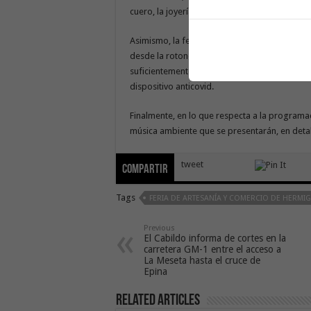
cuero, la joyería o traperas.
Asimismo, la feria estará abierta de 10.30 ho
desde la rotonda de la cooperativa hasta las 
suficientemente amplio como para garantiza
dispositivo anticovid.
Finalmente, en lo que respecta a la programac
música ambiente que se presentarán, en detall
tweet
Compartir
Tags
FERIA DE ARTESANÍA Y COMERCIO DE HERMI
Previous
El Cabildo informa de cortes en la
carretera GM-1 entre el acceso a
La Meseta hasta el cruce de
Epina
Related Articles