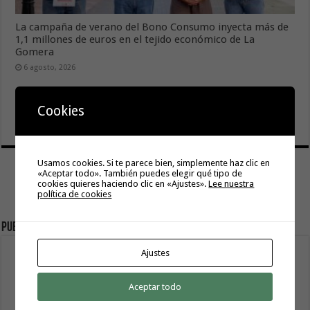
La campaña de verano del Bono Consumo inyecta más de
1,1 millones de euros en el tejido económico de La
Gomera
6 agosto, 2026
El Ayuntamiento de Hermigua licita la instalación de 30
farolas fotovoltaicas en la subida a Las Cabezadas
Cookies
6 agosto, 2026
Usamos cookies. Si te parece bien, simplemente haz clic en
«Aceptar todo». También puedes elegir qué tipo de
cookies quieres haciendo clic en «Ajustes».
Lee nuestra
política de cookies
Publicidad
Ajustes
Aceptar todo