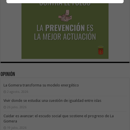
Opinión
La Gomera transforma su modelo energético
2 agosto, 2026
Vivir donde se estudia: una cuestión de igualdad entre islas
26 julio, 2026
Cuidar es avanzar: el escudo social que sostiene el progreso de La
Gomera
19 julio, 2026