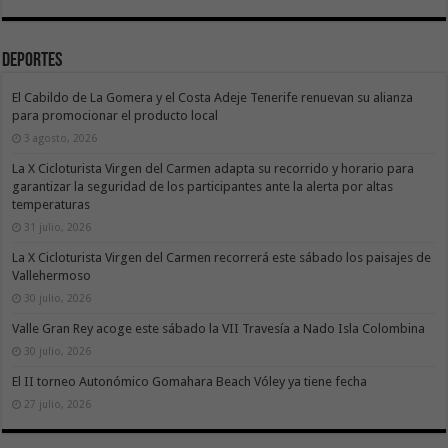
Deportes
El Cabildo de La Gomera y el Costa Adeje Tenerife renuevan su alianza
para promocionar el producto local
3 agosto, 2026
La X Cicloturista Virgen del Carmen adapta su recorrido y horario para
garantizar la seguridad de los participantes ante la alerta por altas
temperaturas
31 julio, 2026
La X Cicloturista Virgen del Carmen recorrerá este sábado los paisajes de
Vallehermoso
30 julio, 2026
Valle Gran Rey acoge este sábado la VII Travesía a Nado Isla Colombina
30 julio, 2026
El II torneo Autonómico Gomahara Beach Vóley ya tiene fecha
27 julio, 2026