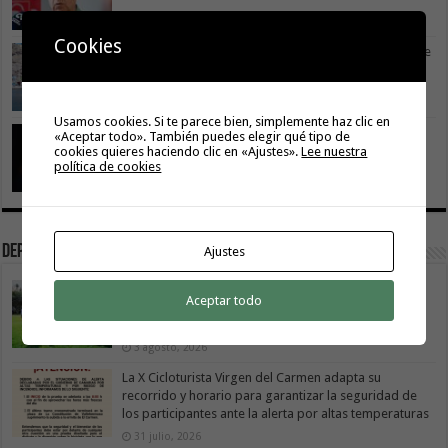
Cookies
Vivir donde se estudia: una cuestión de igualdad entre
islas
26 julio, 2026
Usamos cookies. Si te parece bien, simplemente haz clic en
Cuidar es avanzar: el escudo social que sostiene el
«Aceptar todo». También puedes elegir qué tipo de
progreso de La Gomera
cookies quieres haciendo clic en «Ajustes».
Lee nuestra
política de cookies
19 julio, 2026
Deportes
Ajustes
El Cabildo de La Gomera y el Costa Adeje Tenerife
Aceptar todo
renuevan su alianza para promocionar el producto
local
3 agosto, 2026
La X Cicloturista Virgen del Carmen adapta su
recorrido y horario para garantizar la seguridad de
los participantes ante la alerta por altas temperaturas
31 julio, 2026