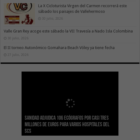
La X Cicloturista Virgen del Carmen recorrerá este
sábado los paisajes de Vallehermoso
30 julio, 2026
Valle Gran Rey acoge este sábado la VII Travesía a Nado Isla Colombina
30 julio, 2026
El II torneo Autonómico Gomahara Beach Vóley ya tiene fecha
27 julio, 2026
Sanidad adjudica 106 ecógrafos por casi tres
Gesplan logra la máxima puntuación en el
El Gobierno canario concede ayudas del
Transición Ecológica coordina con Ashotel su
Visocan incorpora 170 pisos a su parque de
Sanidad refuerza la capacidad diagnóstica de
millones de euros para varios hospitales del
Índice de Transparencia de Canarias por cuarto
POSEICAN-Pesca al sector por valor de 7,09 M€
adhesión a la Red de Refugios Climáticos de
vivienda protegida en régimen de alquiler
los centros de salud con el impulso de la
SCS
año consecutivo
tras aumentar las cuantías
Canarias
asequible de Tenerife
ecografía clínica