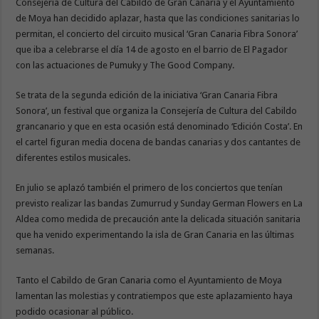
Consejería de Cultura del Cabildo de Gran Canaria y el Ayuntamiento
de Moya han decidido aplazar, hasta que las condiciones sanitarias lo
permitan, el concierto del circuito musical ‘Gran Canaria Fibra Sonora’
que iba a celebrarse el día 14 de agosto en el barrio de El Pagador
con las actuaciones de Pumuky y The Good Company.
Se trata de la segunda edición de la iniciativa ‘Gran Canaria Fibra
Sonora’, un festival que organiza la Consejería de Cultura del Cabildo
grancanario y que en esta ocasión está denominado ‘Edición Costa’. En
el cartel figuran media docena de bandas canarias y dos cantantes de
diferentes estilos musicales.
En julio se aplazó también el primero de los conciertos que tenían
previsto realizar las bandas Zumurrud y Sunday German Flowers en La
Aldea como medida de precaución ante la delicada situación sanitaria
que ha venido experimentando la isla de Gran Canaria en las últimas
semanas.
Tanto el Cabildo de Gran Canaria como el Ayuntamiento de Moya
lamentan las molestias y contratiempos que este aplazamiento haya
podido ocasionar al público.