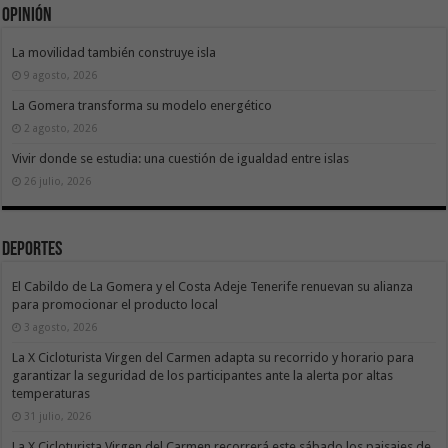
Opinión
La movilidad también construye isla
9 agosto, 2026
La Gomera transforma su modelo energético
2 agosto, 2026
Vivir donde se estudia: una cuestión de igualdad entre islas
26 julio, 2026
Deportes
El Cabildo de La Gomera y el Costa Adeje Tenerife renuevan su alianza
para promocionar el producto local
3 agosto, 2026
La X Cicloturista Virgen del Carmen adapta su recorrido y horario para
garantizar la seguridad de los participantes ante la alerta por altas
temperaturas
31 julio, 2026
La X Cicloturista Virgen del Carmen recorrerá este sábado los paisajes de