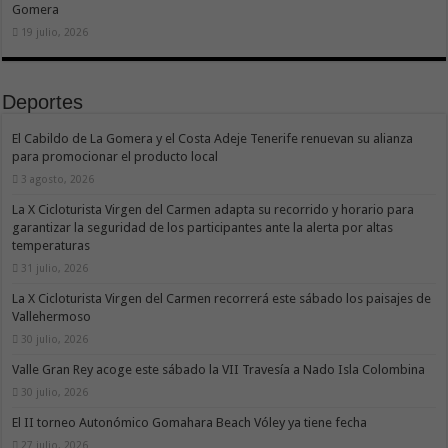
Gomera
19 julio, 2026
Deportes
El Cabildo de La Gomera y el Costa Adeje Tenerife renuevan su alianza
para promocionar el producto local
3 agosto, 2026
La X Cicloturista Virgen del Carmen adapta su recorrido y horario para
garantizar la seguridad de los participantes ante la alerta por altas
temperaturas
31 julio, 2026
La X Cicloturista Virgen del Carmen recorrerá este sábado los paisajes de
Vallehermoso
30 julio, 2026
Valle Gran Rey acoge este sábado la VII Travesía a Nado Isla Colombina
30 julio, 2026
El II torneo Autonómico Gomahara Beach Vóley ya tiene fecha
27 julio, 2026