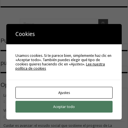
Cookies
Publicidad
Usamos cookies. Si te parece bien, simplemente haz clic en
«Aceptar todo». También puedes elegir qué tipo de
publicidad
cookies quieres haciendo clic en «Ajustes».
Lee nuestra
política de cookies
Opinión
Ajustes
La Gomera transforma su modelo energético
2 agosto, 2026
Aceptar todo
Vivir donde se estudia: una cuestión de igualdad entre islas
26 julio, 2026
Cuidar es avanzar: el escudo social que sostiene el progreso de La