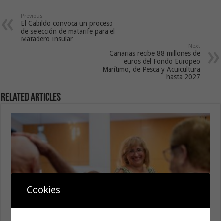
Previous
El Cabildo convoca un proceso
de selección de matarife para el
Matadero Insular
Next
Canarias recibe 88 millones de
euros del Fondo Europeo
Marítimo, de Pesca y Acuicultura
hasta 2027
Related Articles
Cookies