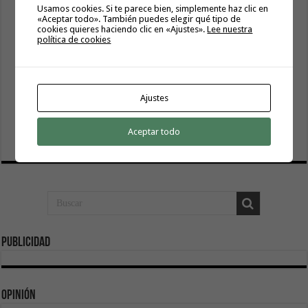
Usamos cookies. Si te parece bien, simplemente haz clic en
El servicio informativo itinerante de ‘La Gomera
«Aceptar todo». También puedes elegir qué tipo de
Acompaña’ llega este lunes a Hermigua
cookies quieres haciendo clic en «Ajustes».
Lee nuestra
8 agosto, 2026
política de cookies
Cierre del acceso al Alto de Garajonay el próximo
miércoles 12 de agosto del 2026
8 agosto, 2026
Ajustes
El Cabildo inicia la fase final de la adecuación del entorno
de La Rajita con la pavimentación de los aparcamientos
Aceptar todo
8 agosto, 2026
Publicidad
Opinión