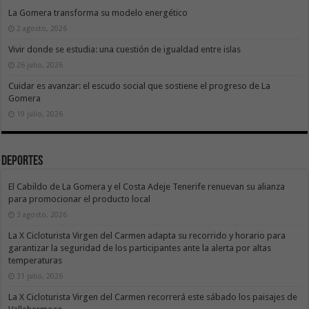
La Gomera transforma su modelo energético
2 agosto, 2026
Vivir donde se estudia: una cuestión de igualdad entre islas
26 julio, 2026
Cuidar es avanzar: el escudo social que sostiene el progreso de La
Gomera
19 julio, 2026
Deportes
El Cabildo de La Gomera y el Costa Adeje Tenerife renuevan su alianza
para promocionar el producto local
3 agosto, 2026
La X Cicloturista Virgen del Carmen adapta su recorrido y horario para
garantizar la seguridad de los participantes ante la alerta por altas
temperaturas
31 julio, 2026
La X Cicloturista Virgen del Carmen recorrerá este sábado los paisajes de