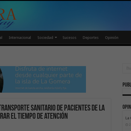
al
Internacional
Sociedad
Sucesos
Deportes
Opinión
Publ
Opin
 transporte sanitario de pacientes de La
rar el tiempo de atención
La
2