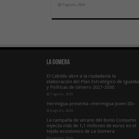
7 agosto, 2026
La Gomera
El Cabildo abre a la ciudadanía la
elaboración del Plan Estratégico de Igualda
y Políticas de Género 2027-2030
7 agosto, 2026
Hermigua presenta «Hermigua Joven III»
6 agosto, 2026
La campaña de verano del Bono Consumo
inyecta más de 1,1 millones de euros en el
tejido económico de La Gomera
6 agosto, 2026