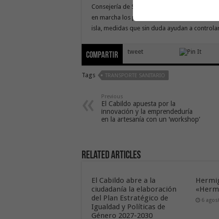
Consejería de Sanidad en la vacunación, “ya q
en marcha los puntos de cribado en los centro
isla, medidas que sin duda ayudan a controla
tweet
Compartir
Tags
TRANSPORTE SANITARIO
Previous
El Cabildo apuesta por la
innovación y la emprendeduría
en la artesanía con un ‘workshop’
Related Articles
El Cabildo abre a la
Hermig
ciudadanía la elaboración
«Hermi
del Plan Estratégico de
6 agos
Igualdad y Políticas de
Género 2027-2030