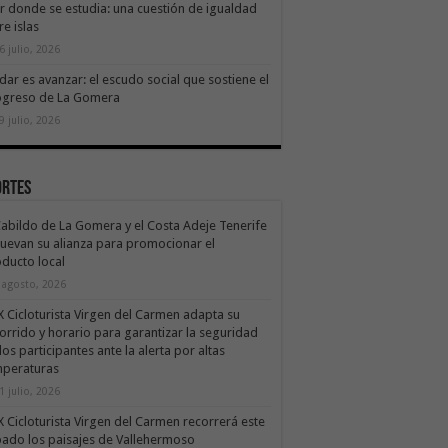
ir donde se estudia: una cuestión de igualdad
re islas
6 julio, 2026
dar es avanzar: el escudo social que sostiene el
ogreso de La Gomera
9 julio, 2026
ortes
Cabildo de La Gomera y el Costa Adeje Tenerife
uevan su alianza para promocionar el
ducto local
 agosto, 2026
X Cicloturista Virgen del Carmen adapta su
orrido y horario para garantizar la seguridad
los participantes ante la alerta por altas
mperaturas
1 julio, 2026
X Cicloturista Virgen del Carmen recorrerá este
ado los paisajes de Vallehermoso