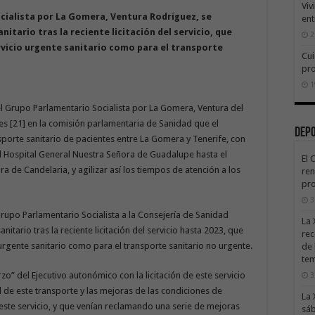
Viv
cialista por La Gomera, Ventura Rodríguez, se
ent
nitario tras la reciente licitación del servicio, que
2
rvicio urgente sanitario como para el transporte
Cui
pr
1
l Grupo Parlamentario Socialista por La Gomera, Ventura del
es [21] en la comisión parlamentaria de Sanidad que el
Dep
sporte sanitario de pacientes entre La Gomera y Tenerife, con
el Hospital General Nuestra Señora de Guadalupe hasta el
El 
ra de Candelaria, y agilizar así los tiempos de atención a los
ren
pro
3
rupo Parlamentario Socialista a la Consejería de Sanidad
La 
nitario tras la reciente licitación del servicio hasta 2023, que
rec
 urgente sanitario como para el transporte sanitario no urgente.
de 
te
zo” del Ejecutivo autonómico con la licitación de este servicio
3
d de este transporte y las mejoras de las condiciones de
La 
este servicio, y que venían reclamando una serie de mejoras
sáb