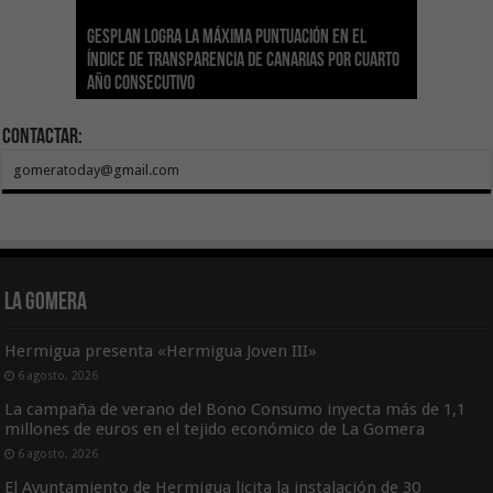
Gesplan logra la máxima puntuación en el
El Gobierno canario concede ayudas del
Transición Ecológica coordina con Ashotel su
Visocan incorpora 170 pisos a su parque de
Sanidad refuerza la capacidad diagnóstica de
Índice de Transparencia de Canarias por cuarto
POSEICAN-Pesca al sector por valor de 7,09 M€
adhesión a la Red de Refugios Climáticos de
vivienda protegida en régimen de alquiler
los centros de salud con el impulso de la
El Gobierno de Canarias convoca el Concurso de
año consecutivo
tras aumentar las cuantías
Canarias
asequible de Tenerife
ecografía clínica
Sal Marina Agrocanarias 2026
Contactar:
gomeratoday@gmail.com
La Gomera
Hermigua presenta «Hermigua Joven III»
6 agosto, 2026
La campaña de verano del Bono Consumo inyecta más de 1,1
millones de euros en el tejido económico de La Gomera
6 agosto, 2026
El Ayuntamiento de Hermigua licita la instalación de 30