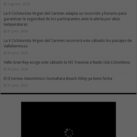
3 agosto, 2026
La X Cicloturista Virgen del Carmen adapta su recorrido y horario para
garantizar la seguridad de los participantes ante la alerta por altas
temperaturas
31 julio, 2026
La X Cicloturista Virgen del Carmen recorrerá este sábado los paisajes de
Vallehermoso
30 julio, 2026
Valle Gran Rey acoge este sábado la VII Travesía a Nado Isla Colombina
30 julio, 2026
El II torneo Autonómico Gomahara Beach Vóley ya tiene fecha
27 julio, 2026