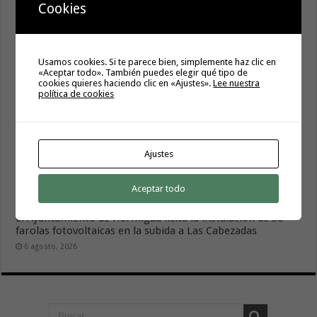
Cookies
Usamos cookies. Si te parece bien, simplemente haz clic en
«Aceptar todo». También puedes elegir qué tipo de
cookies quieres haciendo clic en «Ajustes».
Lee nuestra
política de cookies
La campaña de verano del Bono Consumo inyecta más de
Ajustes
1,1 millones de euros en el tejido económico de La
Gomera
Aceptar todo
6 agosto, 2026
El Ayuntamiento de Hermigua licita la instalación de 30
farolas fotovoltaicas en la subida a Las Cabezadas
6 agosto, 2026