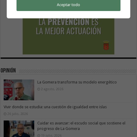
Aceptar todo
Opinión
La Gomera transforma su modelo energético
2 agosto, 2026
Vivir donde se estudia: una cuestión de igualdad entre islas
26 julio, 2026
Cuidar es avanzar: el escudo social que sostiene el
progreso de La Gomera
19 julio, 2026