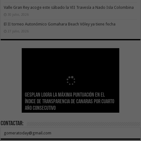
Valle Gran Rey acoge este sábado la VII Travesía a Nado Isla Colombina
30 julio, 2026
El II torneo Autonómico Gomahara Beach Vóley ya tiene fecha
27 julio, 2026
Gesplan logra la máxima puntuación en el
El Gobierno canario concede ayudas del
Transición Ecológica coordina con Ashotel su
Visocan incorpora 170 pisos a su parque de
Sanidad refuerza la capacidad diagnóstica de
Índice de Transparencia de Canarias por cuarto
POSEICAN-Pesca al sector por valor de 7,09 M€
adhesión a la Red de Refugios Climáticos de
vivienda protegida en régimen de alquiler
los centros de salud con el impulso de la
El Gobierno de Canarias convoca el Concurso de
año consecutivo
tras aumentar las cuantías
Canarias
asequible de Tenerife
ecografía clínica
Sal Marina Agrocanarias 2026
Contactar:
gomeratoday@gmail.com