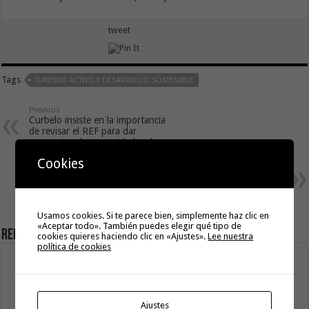
tweet
Tags
TURISMO ACTIVO Y DESARROLLO SOSTENIBLE
Previous
Curbelo insiste en la importancia
de revisar el REF para dar
respuesta a las necesidades de
Canarias
Cookies
Next
ASG apuesta por intensificar el
trabajo transversal con el resto
de entidades para ejecutar los
fondos europeos
Usamos cookies. Si te parece bien, simplemente haz clic en
«Aceptar todo». También puedes elegir qué tipo de
Related Articles
cookies quieres haciendo clic en «Ajustes».
Lee nuestra
política de cookies
Ajustes