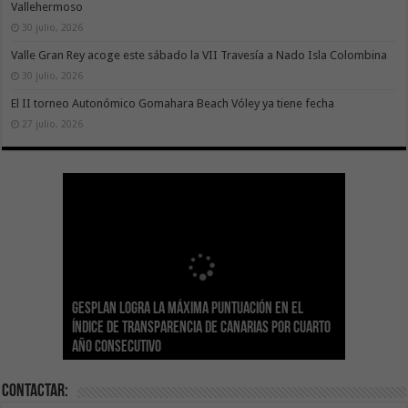
Vallehermoso
30 julio, 2026
Valle Gran Rey acoge este sábado la VII Travesía a Nado Isla Colombina
30 julio, 2026
El II torneo Autonómico Gomahara Beach Vóley ya tiene fecha
27 julio, 2026
Gesplan logra la máxima puntuación en el
El Gobierno canario concede ayudas del
Transición Ecológica coordina con Ashotel su
Visocan incorpora 170 pisos a su parque de
Sanidad refuerza la capacidad diagnóstica de
Índice de Transparencia de Canarias por cuarto
POSEICAN-Pesca al sector por valor de 7,09 M€
adhesión a la Red de Refugios Climáticos de
vivienda protegida en régimen de alquiler
los centros de salud con el impulso de la
El Gobierno de Canarias convoca el Concurso de
año consecutivo
tras aumentar las cuantías
Canarias
asequible de Tenerife
ecografía clínica
Sal Marina Agrocanarias 2026
Contactar: