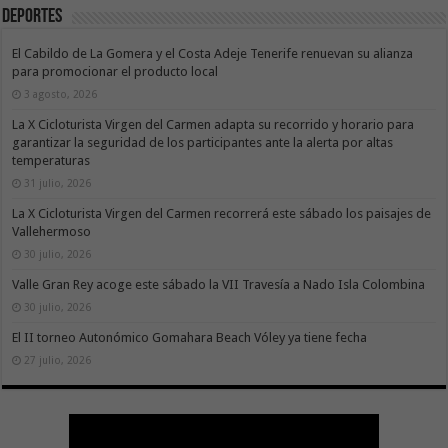
Deportes
El Cabildo de La Gomera y el Costa Adeje Tenerife renuevan su alianza
para promocionar el producto local
3 agosto, 2026
La X Cicloturista Virgen del Carmen adapta su recorrido y horario para
garantizar la seguridad de los participantes ante la alerta por altas
temperaturas
31 julio, 2026
La X Cicloturista Virgen del Carmen recorrerá este sábado los paisajes de
Vallehermoso
30 julio, 2026
Valle Gran Rey acoge este sábado la VII Travesía a Nado Isla Colombina
30 julio, 2026
El II torneo Autonómico Gomahara Beach Vóley ya tiene fecha
27 julio, 2026