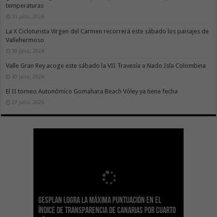
temperaturas
31 julio, 2026
La X Cicloturista Virgen del Carmen recorrerá este sábado los paisajes de
Vallehermoso
30 julio, 2026
Valle Gran Rey acoge este sábado la VII Travesía a Nado Isla Colombina
30 julio, 2026
El II torneo Autonómico Gomahara Beach Vóley ya tiene fecha
27 julio, 2026
Gesplan logra la máxima puntuación en el
El Gobierno canario concede ayudas del
Transición Ecológica coordina con Ashotel su
Visocan incorpora 170 pisos a su parque de
Sanidad refuerza la capacidad diagnóstica de
Índice de Transparencia de Canarias por cuarto
POSEICAN-Pesca al sector por valor de 7,09 M€
adhesión a la Red de Refugios Climáticos de
vivienda protegida en régimen de alquiler
los centros de salud con el impulso de la
El Gobierno de Canarias convoca el Concurso de