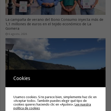
La campaña de verano del Bono Consumo inyecta más de
1,1 millones de euros en el tejido económico de La
Gomera
6 agosto, 2026
Cookies
El Ayuntamiento de Hermigua licita la instalación de 30
Usamos cookies. Si te parece bien, simplemente haz clic en
farolas fotovoltaicas en la subida a Las Cabezadas
«Aceptar todo». También puedes elegir qué tipo de
cookies quieres haciendo clic en «Ajustes».
Lee nuestra
6 agosto, 2026
política de cookies