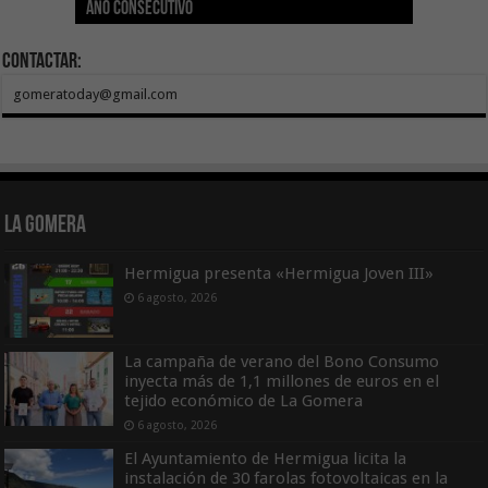
año consecutivo
tras aumentar las cuantías
Canarias
asequible de Tenerife
ecografía clínica
Sal Marina Agrocanarias 2026
Contactar:
gomeratoday@gmail.com
La Gomera
Hermigua presenta «Hermigua Joven III»
6 agosto, 2026
La campaña de verano del Bono Consumo
inyecta más de 1,1 millones de euros en el
tejido económico de La Gomera
6 agosto, 2026
El Ayuntamiento de Hermigua licita la
instalación de 30 farolas fotovoltaicas en la