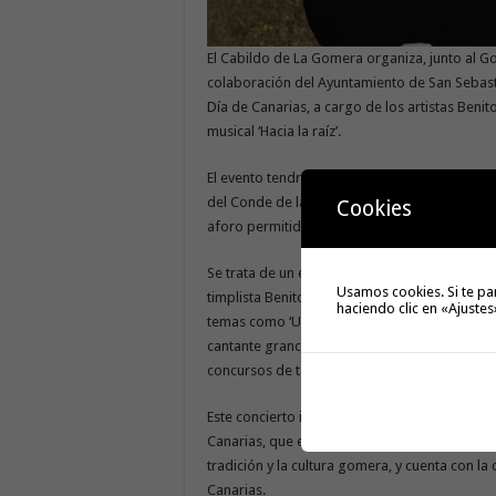
El Cabildo de La Gomera organiza, junto al Go
colaboración del Ayuntamiento de San Sebastiá
Día de Canarias, a cargo de los artistas Beni
musical ‘Hacia la raíz’.
El evento tendrá lugar mañana, miércoles 26 d
del Conde de la capital gomera, y cuya entrada
Cookies
aforo permitido, cumpliendo con las medidas 
Se trata de un espectáculo que une a dos de 
Usamos cookies. Si te pa
timplista Benito Cabrera, uno de los mayores
haciendo clic en «Ajustes
temas como ‘Una sobre el mismo mar’, y de la l
cantante grancanaria de rock y ópera, reconoc
concursos de talentos de todo el mundo.
Este concierto institucional da comienzo a la
Canarias, que este año ha diseñado la Conseje
tradición y la cultura gomera, y cuenta con la
Canarias.