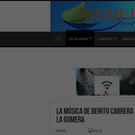
La Gomera
Canarias
Nacion
La música de Benito Cabrera 
La Gomera
tweet