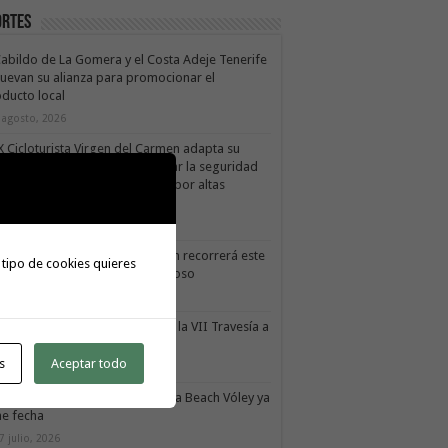
ortes
Cabildo de La Gomera y el Costa Adeje Tenerife
uevan su alianza para promocionar el
ducto local
 agosto, 2026
X Cicloturista Virgen del Carmen adapta su
orrido y horario para garantizar la seguridad
los participantes ante la alerta por altas
mperaturas
1 julio, 2026
X Cicloturista Virgen del Carmen recorrerá este
 tipo de cookies quieres
ado los paisajes de Vallehermoso
0 julio, 2026
le Gran Rey acoge este sábado la VII Travesía a
do Isla Colombina
s
Aceptar todo
0 julio, 2026
II torneo Autonómico Gomahara Beach Vóley ya
ne fecha
7 julio, 2026