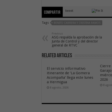
tweet
Compartir
Tags
BENITO CABRERA Y CRISTINA RAMOS
Previous
ASG respalda la aprobación de la
Junta de Control y del director
general de RTVC
Related Articles
Cierre 
El servicio informativo
Garajo
itinerante de ‘La Gomera
miérco
Acompaña’ llega este lunes
2026
a Hermigua
8 agos
8 agosto, 2026