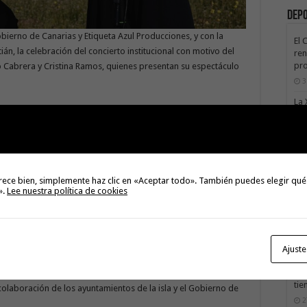
Dep
bierno de Canarias y Etiqueta Azul Producciones, y con la
El 
n, la celebración del concierto institucional con motivo del
ren
pro
to Cabrera y Cristina Ramos, quienes presentan su espectáculo
3
La 
e mayo, a partir de las 20.00 horas, en el Parque de La Torre
rec
 será gratuita para el público asistente, hasta completar el
de 
te
de seguridad y sanitarias.
3
las voces más reconocidas del panorama musical canario: el
La 
rece bien, simplemente haz clic en «Aceptar todo». También puedes elegir qué
 exponentes regionales del timple y autor de reconocidos
sáb
».
Lee nuestra política de cookies
etra del himno oficial de las Islas Canarias; y Cristina Ramos,
3
ida por sus participaciones y victorias en importantes
Val
Na
Ajuste
3
 programación insular dedicada a la festividad del Día de
El 
ría de Educación, basando los actos en el arte de la música, la
tie
 colaboración de los ayuntamientos de la isla y el Gobierno de
2