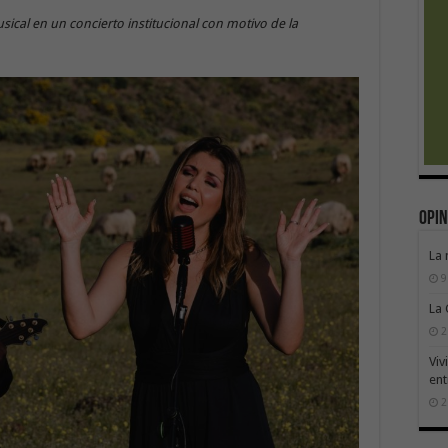
sical en un concierto institucional con motivo de la
Opin
La 
9
La
2
Viv
ent
2