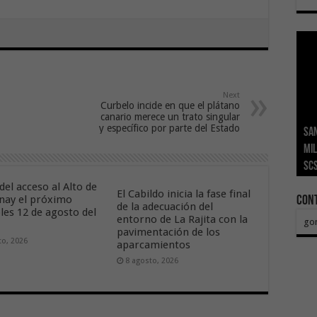
Next
Curbelo incide en que el plátano
canario merece un trato singular
y específico por parte del Estado
San
Ge
El 
Tra
Vis
San
mil
Índ
POS
adh
viv
los
SC
añ
tr
Ca
ase
eco
del acceso al Alto de
El Cabildo inicia la fase final
nay el próximo
Con
de la adecuación del
les 12 de agosto del
entorno de La Rajita con la
go
pavimentación de los
to, 2026
aparcamientos
8 agosto, 2026