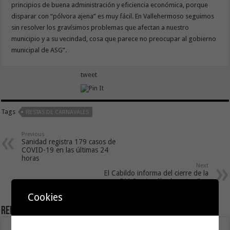
principios de buena administración y eficiencia económica, porque
disparar con “pólvora ajena” es muy fácil. En Vallehermoso seguimos
sin resolver los gravísimos problemas que afectan a nuestro
municipio y a su vecindad, cosa que parece no preocupar al gobierno
municipal de ASG”.
tweet
Tags
FIESTAS DE CARNAVALES
Previous
Sanidad registra 179 casos de
COVID-19 en las últimas 24
horas
Next
El Cabildo informa del cierre de la
GM-2 este sábado entre San
Sebastián y El Camello
Cookies
Related Articles