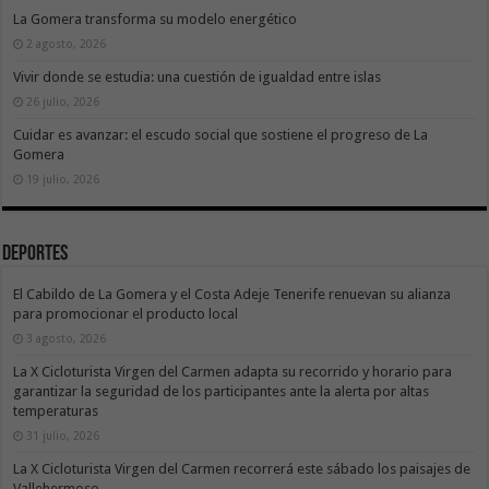
La Gomera transforma su modelo energético
2 agosto, 2026
Vivir donde se estudia: una cuestión de igualdad entre islas
26 julio, 2026
Cuidar es avanzar: el escudo social que sostiene el progreso de La
Gomera
19 julio, 2026
Deportes
El Cabildo de La Gomera y el Costa Adeje Tenerife renuevan su alianza
para promocionar el producto local
3 agosto, 2026
La X Cicloturista Virgen del Carmen adapta su recorrido y horario para
garantizar la seguridad de los participantes ante la alerta por altas
temperaturas
31 julio, 2026
La X Cicloturista Virgen del Carmen recorrerá este sábado los paisajes de
Vallehermoso