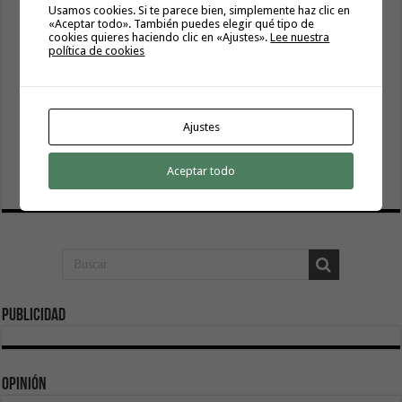
Usamos cookies. Si te parece bien, simplemente haz clic en
El servicio informativo itinerante de ‘La Gomera
«Aceptar todo». También puedes elegir qué tipo de
Acompaña’ llega este lunes a Hermigua
cookies quieres haciendo clic en «Ajustes».
Lee nuestra
8 agosto, 2026
política de cookies
Cierre del acceso al Alto de Garajonay el próximo
miércoles 12 de agosto del 2026
8 agosto, 2026
Ajustes
El Cabildo inicia la fase final de la adecuación del entorno
de La Rajita con la pavimentación de los aparcamientos
Aceptar todo
8 agosto, 2026
Publicidad
Opinión