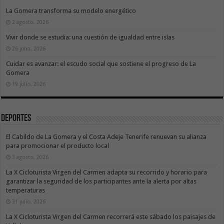
La Gomera transforma su modelo energético
2 agosto, 2026
Vivir donde se estudia: una cuestión de igualdad entre islas
26 julio, 2026
Cuidar es avanzar: el escudo social que sostiene el progreso de La
Gomera
19 julio, 2026
Deportes
El Cabildo de La Gomera y el Costa Adeje Tenerife renuevan su alianza
para promocionar el producto local
3 agosto, 2026
La X Cicloturista Virgen del Carmen adapta su recorrido y horario para
garantizar la seguridad de los participantes ante la alerta por altas
temperaturas
31 julio, 2026
La X Cicloturista Virgen del Carmen recorrerá este sábado los paisajes de