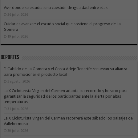
Vivir donde se estudia: una cuestión de igualdad entre islas
26 julio, 2026
Cuidar es avanzar: el escudo social que sostiene el progreso de La
Gomera
19 julio, 2026
Deportes
El Cabildo de La Gomera y el Costa Adeje Tenerife renuevan su alianza
para promocionar el producto local
3 agosto, 2026
La X Cicloturista Virgen del Carmen adapta su recorrido y horario para
garantizar la seguridad de los participantes ante la alerta por altas
temperaturas
31 julio, 2026
La X Cicloturista Virgen del Carmen recorrerá este sábado los paisajes de
Vallehermoso
30 julio, 2026