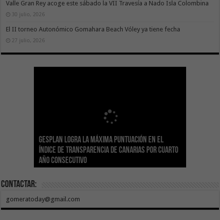
Valle Gran Rey acoge este sábado la VII Travesía a Nado Isla Colombina
30 julio, 2026
El II torneo Autonómico Gomahara Beach Vóley ya tiene fecha
27 julio, 2026
Gesplan logra la máxima puntuación en el
El Gobierno canario concede ayudas del
Transición Ecológica coordina con Ashotel su
Visocan incorpora 170 pisos a su parque de
Sanidad refuerza la capacidad diagnóstica de
Índice de Transparencia de Canarias por cuarto
POSEICAN-Pesca al sector por valor de 7,09 M€
adhesión a la Red de Refugios Climáticos de
vivienda protegida en régimen de alquiler
los centros de salud con el impulso de la
El Gobierno de Canarias convoca el Concurso de
año consecutivo
tras aumentar las cuantías
Canarias
asequible de Tenerife
ecografía clínica
Sal Marina Agrocanarias 2026
Contactar:
gomeratoday@gmail.com