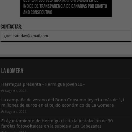
Gesplan logra la máxima puntuación en el
El Gobierno canario concede ayudas del
Transición Ecológica coordina con Ashotel su
Visocan incorpora 170 pisos a su parque de
Sanidad refuerza la capacidad diagnóstica de
Índice de Transparencia de Canarias por cuarto
POSEICAN-Pesca al sector por valor de 7,09 M€
adhesión a la Red de Refugios Climáticos de
vivienda protegida en régimen de alquiler
los centros de salud con el impulso de la
El Gobierno de Canarias convoca el Concurso de
año consecutivo
tras aumentar las cuantías
Canarias
asequible de Tenerife
ecografía clínica
Sal Marina Agrocanarias 2026
Contactar:
gomeratoday@gmail.com
La Gomera
Hermigua presenta «Hermigua Joven III»
6 agosto, 2026
La campaña de verano del Bono Consumo inyecta más de 1,1
millones de euros en el tejido económico de La Gomera
6 agosto, 2026
El Ayuntamiento de Hermigua licita la instalación de 30
farolas fotovoltaicas en la subida a Las Cabezadas