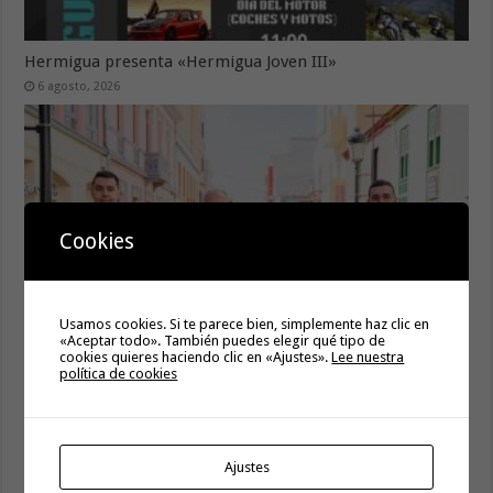
Hermigua presenta «Hermigua Joven III»
6 agosto, 2026
Cookies
Usamos cookies. Si te parece bien, simplemente haz clic en
«Aceptar todo». También puedes elegir qué tipo de
cookies quieres haciendo clic en «Ajustes».
Lee nuestra
La campaña de verano del Bono Consumo inyecta más de
política de cookies
1,1 millones de euros en el tejido económico de La
Gomera
6 agosto, 2026
El Ayuntamiento de Hermigua licita la instalación de 30
Ajustes
farolas fotovoltaicas en la subida a Las Cabezadas