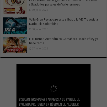
La X Cicloturista Virgen del Carmen recorrerá este
sábado los paisajes de Vallehermoso
30 julio, 2026
Valle Gran Rey acoge este sábado la VII Travesía a
Nado Isla Colombina
30 julio, 2026
El II torneo Autonómico Gomahara Beach Vóley ya
tiene fecha
27 julio, 2026
Visocan incorpora 170 pisos a su parque de
Sanidad refuerza la capacidad diagnóstica de
Transición despliega un sistema fotovoltaico
La ESSSCAN inicia la formación en primeros
El Gobierno de Canarias concede ayudas por
vivienda protegida en régimen de alquiler
los centros de salud con el impulso de la
El Gobierno de Canarias convoca el Concurso de
autónomo en los edificios del Parque Nacional
auxilios para árbitros deportivos dentro del
valor de 1,19M€ a las Cofradías de Pescadores