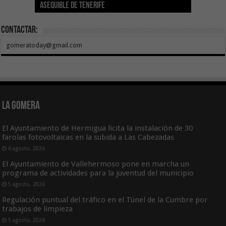
asequible de Tenerife
ecografía clínica
Sal Marina Agrocanarias 2026
del Teide
Proyecto Ganar
para sufragar sus gastos corrientes
Contactar:
gomeratoday@gmail.com
La Gomera
El Ayuntamiento de Hermigua licita la instalación de 30
farolas fotovoltaicas en la subida a Las Cabezadas
6 agosto, 2026
El Ayuntamiento de Vallehermoso pone en marcha un
programa de actividades para la juventud del municipio
5 agosto, 2026
Regulación puntual del tráfico en el Túnel de la Cumbre por
trabajos de limpieza
5 agosto, 2026